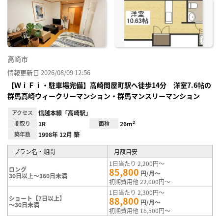
に入
り登
録
高崎市
情報更新日 2026/08/09 12:56
【ＷｉＦｉ・駐車場完備】高崎問屋町駅へ徒歩14分 洋室7.6帖の
群馬高崎ウィークリーマンション・群馬マンスリーマンション
アクセス
信越本線「高崎駅」
間取り
1R
面積
26m²
築年数
1998年 12月 築
プラン名・期間
月額目安
1日当たり 2,200円～
ロング
85,800
円/月～
30日以上～360日未満
初期費用他 22,000円～
1日当たり 2,300円～
ショート【7日以上】
88,800
円/月～
～30日未満
初期費用他 16,500円～