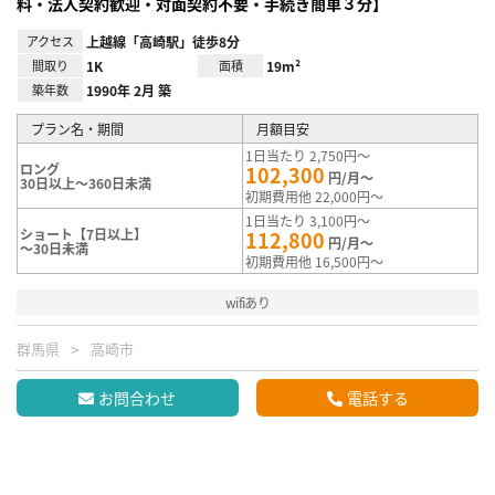
料・法人契約歓迎・対面契約不要・手続き簡単３分】
アクセス
上越線「高崎駅」徒歩8分
間取り
1K
面積
19m²
築年数
1990年 2月 築
プラン名・期間
月額目安
1日当たり 2,750円～
ロング
102,300
円/月～
30日以上～360日未満
初期費用他 22,000円～
1日当たり 3,100円～
ショート【7日以上】
112,800
円/月～
～30日未満
初期費用他 16,500円～
wifiあり
群馬県
高崎市
お問合わせ
電話する