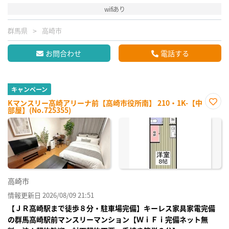
wifiあり
群馬県
高崎市
お問合わせ
電話する
キャンペーン
Kマンスリー高崎アリーナ前【高崎市役所南】 210・1K-【中
部屋】(No.725355)
お気
に入
り登
録
高崎市
情報更新日 2026/08/09 21:51
【ＪＲ高崎駅まで徒歩８分・駐車場完備】キーレス家具家電完備
の群馬高崎駅前マンスリーマンション【ＷｉＦｉ完備ネット無