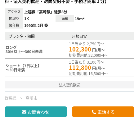
料・法人契約歓迎・対面契約不要・手続き簡単３分】
アクセス
上越線「高崎駅」徒歩8分
間取り
1K
面積
19m²
築年数
1990年 2月 築
プラン名・期間
月額目安
1日当たり 2,750円～
ロング
102,300
円/月～
30日以上～360日未満
初期費用他 22,000円～
1日当たり 3,100円～
ショート【7日以上】
112,800
円/月～
～30日未満
初期費用他 16,500円～
法人契約歓迎
群馬県
高崎市
お問合わせ
電話する