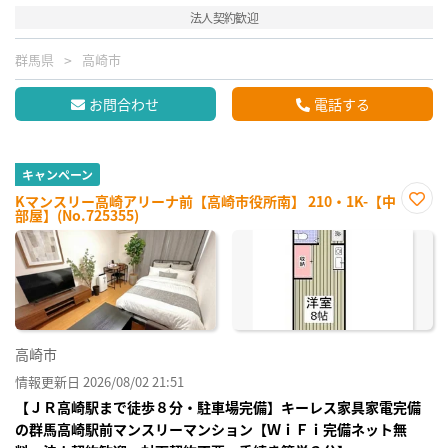
法人契約歓迎
群馬県
高崎市
お問合わせ
電話する
キャンペーン
Kマンスリー高崎アリーナ前【高崎市役所南】 210・1K-【中
部屋】(No.725355)
お気
に入
り登
録
高崎市
情報更新日 2026/08/02 21:51
【ＪＲ高崎駅まで徒歩８分・駐車場完備】キーレス家具家電完備
の群馬高崎駅前マンスリーマンション【ＷｉＦｉ完備ネット無