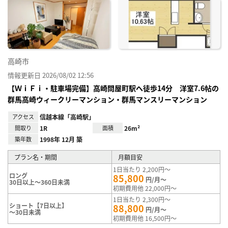
に入
り登
録
高崎市
情報更新日 2026/08/02 12:56
【ＷｉＦｉ・駐車場完備】高崎問屋町駅へ徒歩14分 洋室7.6帖の
群馬高崎ウィークリーマンション・群馬マンスリーマンション
アクセス
信越本線「高崎駅」
間取り
1R
面積
26m²
築年数
1998年 12月 築
プラン名・期間
月額目安
1日当たり 2,200円～
ロング
85,800
円/月～
30日以上～360日未満
初期費用他 22,000円～
1日当たり 2,300円～
ショート【7日以上】
88,800
円/月～
～30日未満
初期費用他 16,500円～