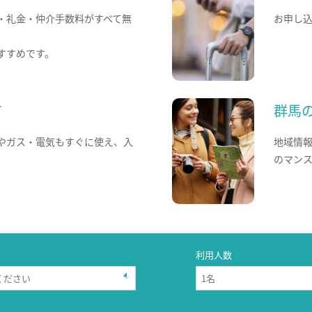
・礼金・仲介手数料がすべて無
お申し
すすめです。
て
群馬
やガス・電気もすぐに使え、入
地域情
のマン
利用人数