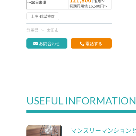
121,800
円/月～
～30日未満
初期費用他 16,500円～
上階･眺望抜群
群馬県
太田市
お問合わせ
電話する
USEFUL INFORMATIO
マンスリーマンション