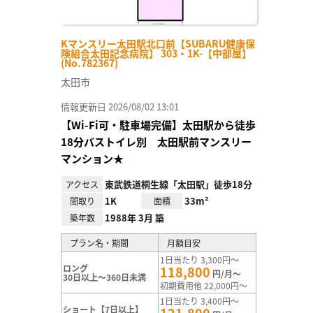
Kマンスリー太田駅北口前【SUBARU健康保
険組合太田記念病院】 303・1K-【中部屋】
(No.782367)
太田市
情報更新日 2026/08/02 13:01
【Wi-Fi可・駐車場完備】太田駅から徒歩
18分バストイレ別 太田駅前マンスリー
マンション★
東武鉄道桐生線「太田駅」徒歩18分
アクセス
1K
33m²
間取り
面積
1988年 3月 築
築年数
プラン名・期間
月額目安
1日当たり 3,300円～
ロング
118,800
円/月～
30日以上～360日未満
初期費用他 22,000円～
1日当たり 3,400円～
ショート【7日以上】