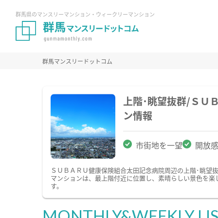
群馬県のマンスリーマンション・ウィークリーマンション
群馬マンスリードットコム
上階･眺望抜群/Ｓ
ン情報
市街地を一望
開放
ＳＵＢＡＲＵ健康保険組合太田記念病院周辺の上階･眺望
マンションは、最上階付近に位置し、素晴らしい景色を楽
す。
MONTHLY&WEEKLY LI