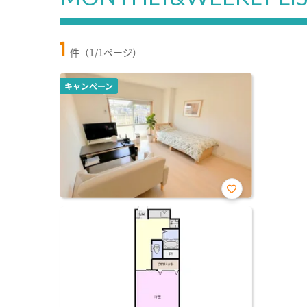
1
件（1/1ページ）
キャンペーン
お気
に入
り登
録