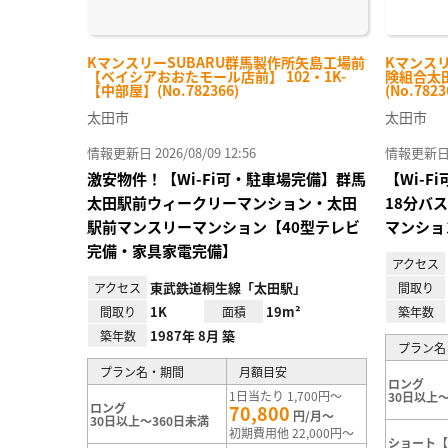
KマンスリーSUBARU群馬製作所矢島工場前
Kマンス
【ベイシアおおたモール店前】 102・1K-
険組合太田
【中部屋】(No.782366)
(No.7823
太田市
太田市
情報更新日 2026/08/09 12:56
情報更新日 20
激安物件！【Wi-Fi可・駐車場完備】群馬
【Wi-
太田駅前ウィークリーマンション・太田
18分バ
駅前マンスリーマンション【40型テレビ
マンショ
完備・家具家電完備】
アクセス
東武鉄道桐生線「太田駅」
アクセス
間取り
1K
19m²
間取り
面積
築年数
1987年 8月 築
築年数
プラン名
プラン名・期間
月額目安
ロング
1日当たり 1,700円～
30日以上～
ロング
70,800
円/月～
30日以上～360日未満
初期費用他 22,000円～
ショート【