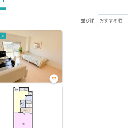
並び順
ーン
お気
に入
り登
録