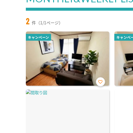
2
件（1/1ページ）
キャンペーン
キャンペ
お気
に入
り登
録