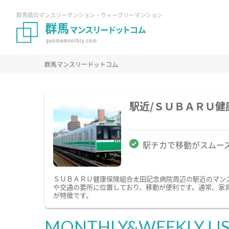
群馬県のマンスリーマンション・ウィークリーマンション
群馬マンスリードットコム
駅近/ＳＵＢＡＲＵ
駅チカで移動がスムー
ＳＵＢＡＲＵ健康保険組合太田記念病院周辺の駅近のマン
や交通の要所に位置しており、移動が便利です。通常、家具
が特徴です。
MONTHLY&WEEKLY LI