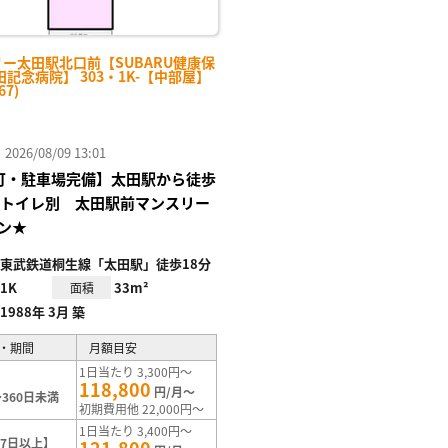
リー太田駅北口前【SUBARU健康保
記念病院】 303・1K-【中部屋】
67)
26/08/09 13:01
Fi可・駐車場完備】太田駅から徒歩
ストイレ別 太田駅前マンスリー
ン★
東武鉄道桐生線「太田駅」徒歩18分
1K
33m²
面積
1988年 3月 築
・期間
月額目安
1日当たり 3,300円～
118,800
円/月～
360日未満
初期費用他 22,000円～
1日当たり 3,400円～
7日以上】