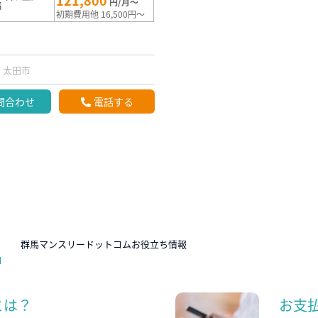
121,800
円/月～
満
初期費用他 16,500円～
太田市
問合わせ
電話する
N
群馬マンスリードットコムお役立ち情報
とは？
お支