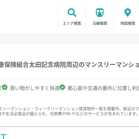
エリア検索
沿線検索
地図検索
健康保険組合太田記念病院周辺のマンスリーマンシ
ズ
買い物がしやすく快適
都心部や交通の要所に位置し利
スリーマンション・ウィークリーマンション賃貸物件一覧を掲載中。駅近の
や生活必需品が備えられ、光熱費やWi-Fiなどのサービスが含まれていま
ST