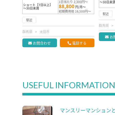
1日当たり 2,300円～
～30日未
ショート【7日以上】
88,800
円/月～
～30日未満
初期費用他 16,500円～
駅近
駅近
群馬県
群馬県
太田市
お
お問合わせ
電話する
USEFUL INFORMATIO
マンスリーマンション