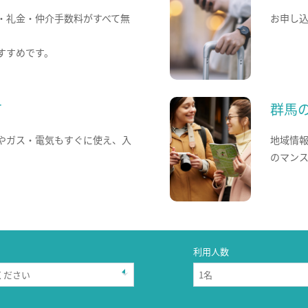
・礼金・仲介手数料がすべて無
お申し
すすめです。
て
群馬
やガス・電気もすぐに使え、入
地域情
のマン
利用人数