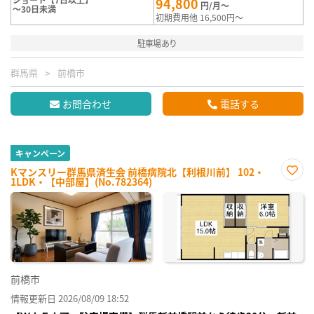
94,800
円/月～
～30日未満
初期費用他 16,500円～
駐車場あり
群馬県
前橋市
お問合わせ
電話する
キャンペーン
Kマンスリー群馬県済生会 前橋病院北【利根川前】 102・
1LDK・【中部屋】(No.782364)
お気
に入
り登
録
前橋市
情報更新日 2026/08/09 18:52