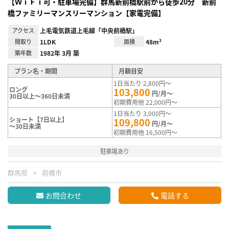
【ＷｉＦｉ可・駐車場完備】群馬新前橋駅前から徒歩20分 新前
橋ファミリーマンスリーマンション【家電完備】
アクセス
上毛電気鉄道上毛線「中央前橋駅」
間取り
1LDK
面積
48m²
築年数
1982年 3月 築
プラン名・期間
月額目安
1日当たり 2,800円～
ロング
103,800
円/月～
30日以上～360日未満
初期費用他 22,000円～
1日当たり 3,000円～
ショート【7日以上】
109,800
円/月～
～30日未満
初期費用他 16,500円～
駐車場あり
群馬県
前橋市
お問合わせ
電話する