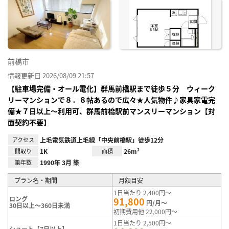
に入
り登
録
前橋市
情報更新日 2026/08/09 21:57
【駐車場完備・オール電化】群馬前橋駅まで徒歩５分 ウィーク
リーマンションで８．８帖あるので広々★人気物件♪家具家電完
備★７日以上～利用可、群馬前橋駅前マンスリーマンション【対
面契約不要】
アクセス
上毛電気鉄道上毛線「中央前橋駅」徒歩12分
間取り
1K
面積
26m²
築年数
1990年 3月 築
プラン名・期間
月額目安
1日当たり 2,400円～
ロング
91,800
円/月～
30日以上～360日未満
初期費用他 22,000円～
1日当たり 2,500円～
ショート【7日以上】