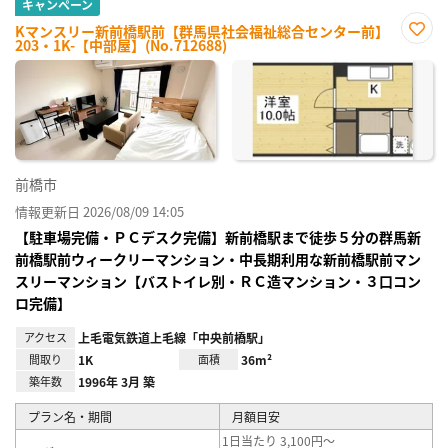
キャンペーン
Kマンスリー新前橋駅前【群馬県社会福祉総合センター前】
203・1K-【中部屋】(No.712688)
お気
に入
り登
録
前橋市
情報更新日 2026/08/09 14:05
【駐車場完備・ＰＣデスク完備】新前橋駅まで徒歩５分の群馬新
前橋駅前ウィークリーマンション・中長期利用な新前橋駅前マン
スリーマンション【バストイレ別・ＲＣ造マンション・３口コン
ロ完備】
アクセス
上毛電気鉄道上毛線「中央前橋駅」
間取り
1K
面積
36m²
築年数
1996年 3月 築
プラン名・期間
月額目安
1日当たり 3,100円～