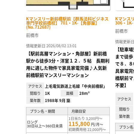
Kマンスリー新前橋駅前【群馬法科ビジネス
Kマンス
専門学校前橋校】 701・1K-【角部屋】
306・1K
(No.712687)
前橋市
前橋市
情報更新日 20
情報更新日 2026/08/02 13:01
【駐車場
【駅前高層マンション・角部屋】新前橋
まで徒歩
駅から徒歩3分・洋室１２．５帖 長期利
で８．８
用に適した物件で家具家電完備♪人気新
具家電完
前橋駅前マンスリーマンション
橋駅前マ
不要】
上毛電気鉄道上毛線「中央前橋駅」
アクセス
1K
28m²
間取り
面積
アクセス
1988年 9月 築
築年数
間取り
プラン名・期間
月額目安
築年数
1日当たり 3,200円～
ロング
115,800
円/月～
30日以上～360日未満
プラン名
初期費用他 22,000円～