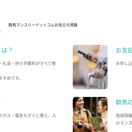
N
群馬マンスリードットコムお役立ち情報
とは？
お支
・礼金・仲介手数料がすべて無
お申し
すすめです。
て
群馬
やガス・電気もすぐに使え、入
地域情
のマン