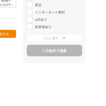
0
円/月～
駅近
6,500円～
インターネット無料
wifiあり
駐車場あり
話する
さらに表示