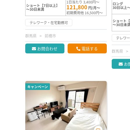
1日当たり 3,400円～
ロング
ショート【7日以上】
121,800
30日以上～
円/月～
～30日未満
初期費用他 16,500円～
ショート【
テレワーク・在宅勤務可
～30日未
群馬県
前橋市
テレワ
お問合わせ
電話する
群馬県
お
キャンペーン