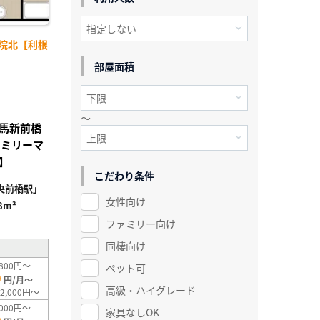
病院北【利根
部屋面積
～
馬新前橋
ァミリーマ
】
こだわり条件
央前橋駅」
女性向け
8m²
ファミリー向け
同棲向け
800円～
ペット可
0
円/月～
高級・ハイグレード
2,000円～
000円～
家具なしOK