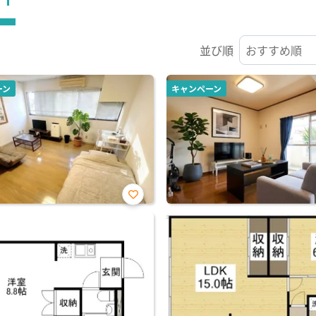
並び順
ーン
キャンペーン
お気
に入
り登
録