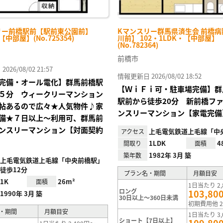
リー前橋駅前【駅前東公園前】
Kマンスリー群馬県済生会 前橋
-【中部屋】(No.725354)
川前】 102・1LDK・【中部屋】
(No.782364)
前橋市
26/08/02 21:57
情報更新日 2026/08/02 18:52
完備・オール電化】群馬前橋駅
【ＷｉＦｉ可・駐車場完備】群
５分 ウィークリーマンション
駅前から徒歩20分 新前橋フ
帖あるので広々★人気物件♪家
ンスリーマンション【家電完備
備★７日以上～利用可、群馬前
ンスリーマンション【対面契約
上毛電気鉄道上毛線「中
アクセス
1LDK
4
間取り
面積
1982年 3月 築
築年数
上毛電気鉄道上毛線「中央前橋駅」
徒歩12分
プラン名・期間
月額目安
1K
26m²
面積
1日当たり 2,
ロング
103,80
1990年 3月 築
30日以上～360日未満
初期費用他 2
・期間
月額目安
1日当たり 3,
ショート【7日以上】