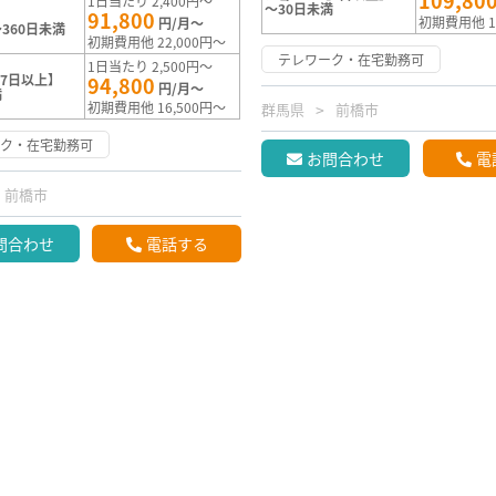
109,80
1日当たり 2,400円～
～30日未満
91,800
初期費用他 1
円/月～
360日未満
初期費用他 22,000円～
テレワーク・在宅勤務可
1日当たり 2,500円～
7日以上】
94,800
円/月～
満
初期費用他 16,500円～
群馬県
前橋市
ーク・在宅勤務可
お問合わせ
電
前橋市
問合わせ
電話する