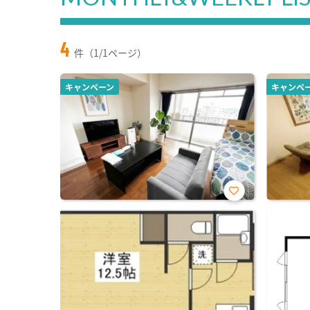
4
件（1/1ページ）
キャンペーン
キャンペ
お気
に入
り登
録