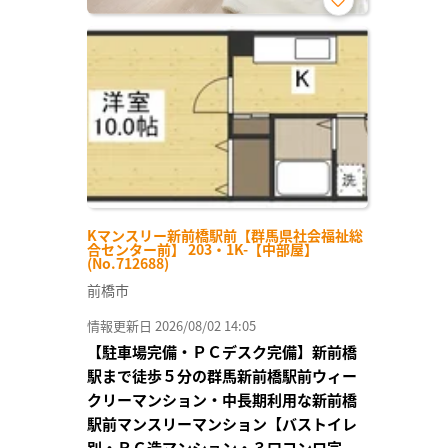
お気
に入
り登
録
Kマンスリー新前橋駅前【群馬県社会福祉総
合センター前】 203・1K-【中部屋】
(No.712688)
前橋市
情報更新日 2026/08/02 14:05
【駐車場完備・ＰＣデスク完備】新前橋
駅まで徒歩５分の群馬新前橋駅前ウィー
クリーマンション・中長期利用な新前橋
駅前マンスリーマンション【バストイレ
別・ＲＣ造マンション・３口コンロ完