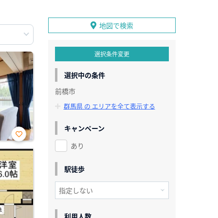
地図で検索
選択条件変更
選択中の条件
前橋市
群馬県 の エリアを全て表示する
キャンペーン
あり
お気
に入
り登
録
駅徒歩
利用人数