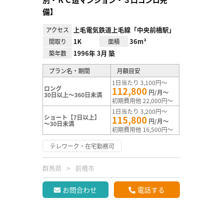
備】
上毛電気鉄道上毛線「中央前橋駅」
アクセス
1K
36m²
間取り
面積
1996年 3月 築
築年数
プラン名・期間
月額目安
1日当たり 3,100円～
ロング
112,800
円/月～
30日以上～360日未満
初期費用他 22,000円～
1日当たり 3,200円～
ショート【7日以上】
115,800
円/月～
～30日未満
初期費用他 16,500円～
テレワーク・在宅勤務可
群馬県
前橋市
お問合わせ
電話する