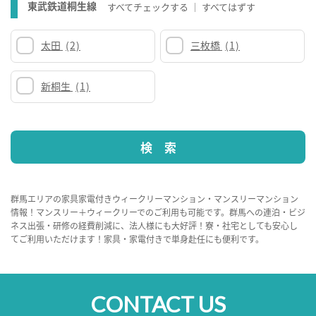
東武鉄道桐生線
すべてチェックする
すべてはずす
太田
(2)
三枚橋
(1)
新桐生
(1)
群馬エリアの家具家電付きウィークリーマンション・マンスリーマンション
情報！マンスリー＋ウィークリーでのご利用も可能です。群馬への連泊・ビジ
ネス出張・研修の経費削減に、法人様にも大好評！寮・社宅としても安心し
てご利用いただけます！家具・家電付きで単身赴任にも便利です。
CONTACT US