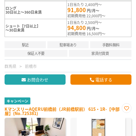
1日当たり 2,400円～
ロング
91,800
円/月～
30日以上～360日未満
初期費用他 22,000円～
1日当たり 2,500円～
ショート【7日以上】
94,800
円/月～
～30日未満
初期費用他 16,500円～
駅近
駐車場あり
手数料無料
保証人不要
家具付賃貸
群馬県
前橋市
お問合わせ
電話する
キャンペーン
KマンスリーAQERU前橋前（JR前橋駅前） 615・1R-【中部
屋】(No.725381)
お気
に入
り登
録