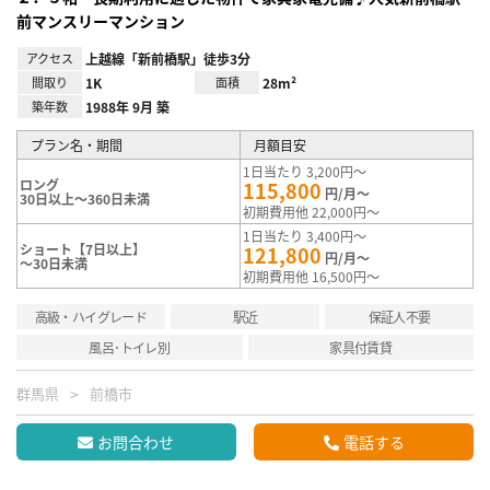
前マンスリーマンション
アクセス
上越線「新前橋駅」徒歩3分
間取り
1K
面積
28m²
築年数
1988年 9月 築
プラン名・期間
月額目安
1日当たり 3,200円～
ロング
115,800
円/月～
30日以上～360日未満
初期費用他 22,000円～
1日当たり 3,400円～
ショート【7日以上】
121,800
円/月～
～30日未満
初期費用他 16,500円～
高級・ハイグレード
駅近
保証人不要
風呂･トイレ別
家具付賃貸
群馬県
前橋市
お問合わせ
電話する