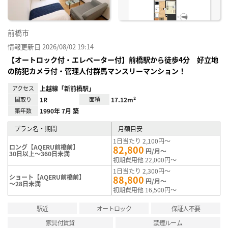
前橋市
情報更新日 2026/08/02 19:14
【オートロック付・エレベーター付】前橋駅から徒歩4分 好立地
の防犯カメラ付・管理人付群馬マンスリーマンション！
アクセス
上越線「新前橋駅」
間取り
1R
面積
17.12m²
築年数
1990年 7月 築
プラン名・期間
月額目安
1日当たり 2,100円～
ロング【AQERU前橋前】
82,800
円/月～
30日以上～360日未満
初期費用他 22,000円～
1日当たり 2,300円～
ショート【AQERU前橋前】
88,800
円/月～
～28日未満
初期費用他 16,500円～
駅近
オートロック
保証人不要
家具付賃貸
禁煙ルーム