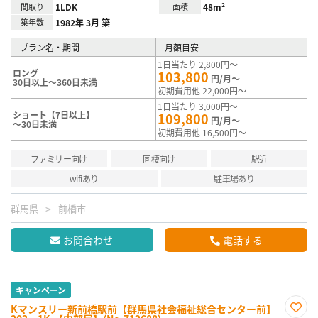
間取り
1LDK
面積
48m²
築年数
1982年 3月 築
プラン名・期間
月額目安
1日当たり 2,800円～
ロング
103,800
円/月～
30日以上～360日未満
初期費用他 22,000円～
1日当たり 3,000円～
ショート【7日以上】
109,800
円/月～
～30日未満
初期費用他 16,500円～
ファミリー向け
同棲向け
駅近
wifiあり
駐車場あり
群馬県
前橋市
お問合わせ
電話する
キャンペーン
Kマンスリー新前橋駅前【群馬県社会福祉総合センター前】