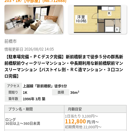
203・1K-【中部屋】(No.712688)
お気
に入
り登
録
前橋市
情報更新日 2026/08/02 14:05
【駐車場完備・ＰＣデスク完備】新前橋駅まで徒歩５分の群馬新
前橋駅前ウィークリーマンション・中長期利用な新前橋駅前マン
スリーマンション【バストイレ別・ＲＣ造マンション・３口コン
ロ完備】
アクセス
上越線「新前橋駅」徒歩5分
間取り
1K
面積
36m²
築年数
1996年 3月 築
プラン名・期間
月額目安
1日当たり 3,100円～
ロング
112,800
円/月～
30日以上～360日未満
初期費用他 22,000円～