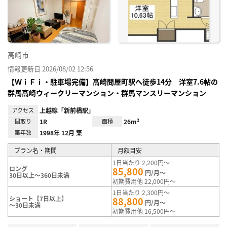
り登
録
高崎市
情報更新日 2026/08/02 12:56
【ＷｉＦｉ・駐車場完備】高崎問屋町駅へ徒歩14分 洋室7.6帖の
群馬高崎ウィークリーマンション・群馬マンスリーマンション
アクセス
上越線「新前橋駅」
間取り
1R
面積
26m²
築年数
1998年 12月 築
プラン名・期間
月額目安
1日当たり 2,200円～
ロング
85,800
円/月～
30日以上～360日未満
初期費用他 22,000円～
1日当たり 2,300円～
ショート【7日以上】
88,800
円/月～
～30日未満
初期費用他 16,500円～