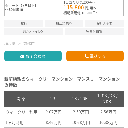
1日当たり 3,200円～
ショート【7日以上】
115,800
円/月～
～30日未満
初期費用他 16,500円～
駅近
駐車場あり
保証人不要
風呂･トイレ別
家具付賃貸
群馬県
前橋市
お問合わせ
電話する
新前橋駅のウィークリーマンション・マンスリーマンション
の特徴
1LDK / 2K /
2
期間
1R
1K / 1DK
2DK
ウィークリー利用
2.07万円
2.59万円
2.56万円
1ヶ月利用
8.46万円
10.68万円
10.38万円