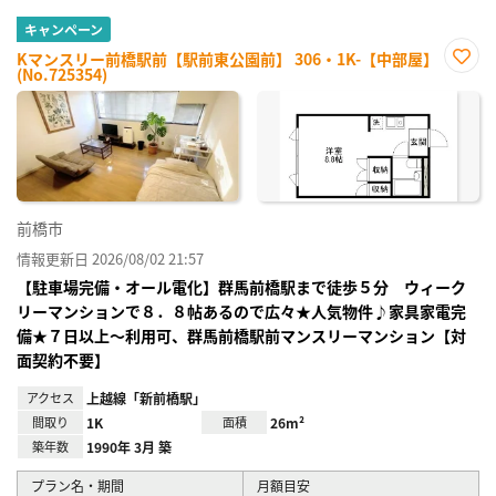
キャンペーン
Kマンスリー前橋駅前【駅前東公園前】 306・1K-【中部屋】
(No.725354)
お気
に入
り登
録
前橋市
情報更新日 2026/08/02 21:57
【駐車場完備・オール電化】群馬前橋駅まで徒歩５分 ウィーク
リーマンションで８．８帖あるので広々★人気物件♪家具家電完
備★７日以上～利用可、群馬前橋駅前マンスリーマンション【対
面契約不要】
アクセス
上越線「新前橋駅」
間取り
1K
面積
26m²
築年数
1990年 3月 築
プラン名・期間
月額目安