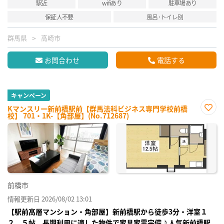
駅近
wifiあり
駐車場あり
保証人不要
風呂･トイレ別
群馬県
高崎市
お問合わせ
電話する
キャンペーン
Kマンスリー新前橋駅前【群馬法科ビジネス専門学校前橋
校】 701・1K-【角部屋】(No.712687)
お気
に入
り登
録
前橋市
情報更新日 2026/08/02 13:01
【駅前高層マンション・角部屋】新前橋駅から徒歩3分・洋室１
２．５帖 長期利用に適した物件で家具家電完備♪人気新前橋駅