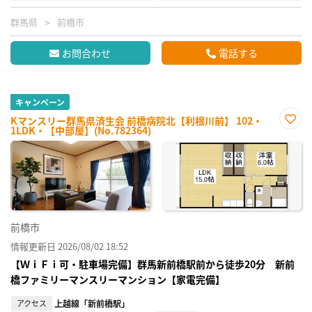
群馬県
前橋市
お問合わせ
電話する
キャンペーン
Kマンスリー群馬県済生会 前橋病院北【利根川前】 102・
1LDK・【中部屋】(No.782364)
お気
に入
り登
録
前橋市
情報更新日 2026/08/02 18:52
【ＷｉＦｉ可・駐車場完備】群馬新前橋駅前から徒歩20分 新前
橋ファミリーマンスリーマンション【家電完備】
アクセス
上越線「新前橋駅」