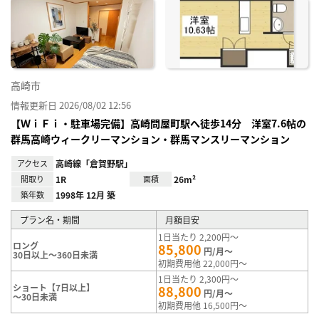
に入
り登
録
高崎市
情報更新日 2026/08/02 12:56
【ＷｉＦｉ・駐車場完備】高崎問屋町駅へ徒歩14分 洋室7.6帖の
群馬高崎ウィークリーマンション・群馬マンスリーマンション
アクセス
高崎線「倉賀野駅」
間取り
1R
面積
26m²
築年数
1998年 12月 築
プラン名・期間
月額目安
1日当たり 2,200円～
ロング
85,800
円/月～
30日以上～360日未満
初期費用他 22,000円～
1日当たり 2,300円～
ショート【7日以上】
88,800
円/月～
～30日未満
初期費用他 16,500円～