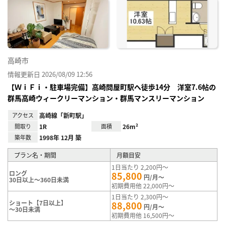
に入
り登
録
高崎市
情報更新日 2026/08/09 12:56
【ＷｉＦｉ・駐車場完備】高崎問屋町駅へ徒歩14分 洋室7.6帖の
群馬高崎ウィークリーマンション・群馬マンスリーマンション
アクセス
高崎線「新町駅」
間取り
1R
面積
26m²
築年数
1998年 12月 築
プラン名・期間
月額目安
1日当たり 2,200円～
ロング
85,800
円/月～
30日以上～360日未満
初期費用他 22,000円～
1日当たり 2,300円～
ショート【7日以上】
88,800
円/月～
～30日未満
初期費用他 16,500円～