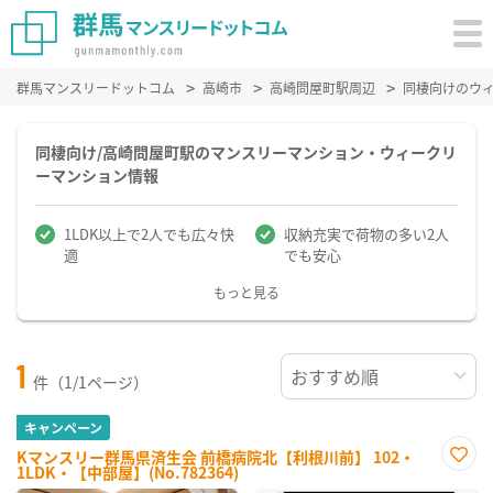
群馬マンスリードットコム
高崎市
高崎問屋町駅周辺
同棲向けのウ
同棲向け/高崎問屋町駅のマンスリーマンション・ウィークリ
ーマンション情報
1LDK以上で2人でも広々快
収納充実で荷物の多い2人
適
でも安心
もっと見る
1
件（1/1ページ）
キャンペーン
Kマンスリー群馬県済生会 前橋病院北【利根川前】 102・
1LDK・【中部屋】(No.782364)
お気