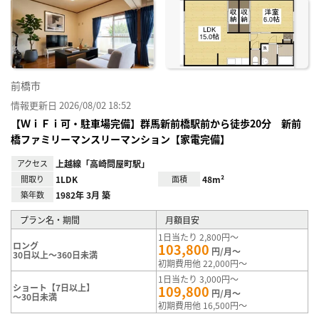
に入
り登
録
前橋市
情報更新日 2026/08/02 18:52
【ＷｉＦｉ可・駐車場完備】群馬新前橋駅前から徒歩20分 新前
橋ファミリーマンスリーマンション【家電完備】
アクセス
上越線「高崎問屋町駅」
間取り
1LDK
面積
48m²
築年数
1982年 3月 築
プラン名・期間
月額目安
1日当たり 2,800円～
ロング
103,800
円/月～
30日以上～360日未満
初期費用他 22,000円～
1日当たり 3,000円～
ショート【7日以上】
109,800
円/月～
～30日未満
初期費用他 16,500円～