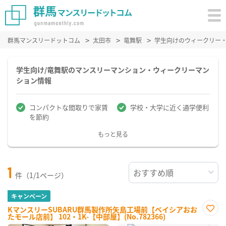
群馬マンスリードットコム
太田市
竜舞駅
学生向けのウィークリー
学生向け/竜舞駅のマンスリーマンション・ウィークリーマン
ション情報
コンパクトな間取りで家賃
学校・大学に近く通学便利
を節約
もっと見る
1
件（1/1ページ）
キャンペーン
KマンスリーSUBARU群馬製作所矢島工場前【ベイシアおお
たモール店前】 102・1K-【中部屋】(No.782366)
お気