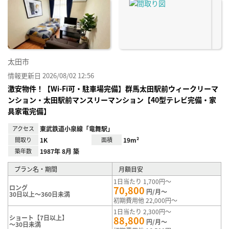
に入
り登
録
太田市
情報更新日 2026/08/02 12:56
激安物件！【Wi-Fi可・駐車場完備】群馬太田駅前ウィークリーマ
ンション・太田駅前マンスリーマンション【40型テレビ完備・家
具家電完備】
アクセス
東武鉄道小泉線「竜舞駅」
間取り
1K
面積
19m²
築年数
1987年 8月 築
プラン名・期間
月額目安
1日当たり 1,700円～
ロング
70,800
円/月～
30日以上～360日未満
初期費用他 22,000円～
1日当たり 2,300円～
ショート【7日以上】
88,800
円/月～
～30日未満