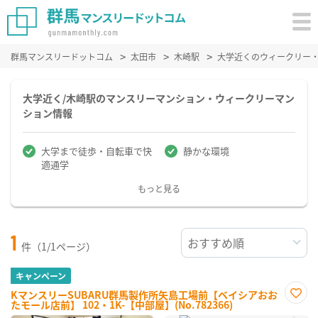
群馬マンスリードットコム
太田市
木崎駅
大学近くのウィークリー
大学近く/木崎駅のマンスリーマンション・ウィークリーマン
ション情報
大学まで徒歩・自転車で快
静かな環境
適通学
もっと見る
1
件（1/1ページ）
キャンペーン
KマンスリーSUBARU群馬製作所矢島工場前【ベイシアおお
たモール店前】 102・1K-【中部屋】(No.782366)
お気