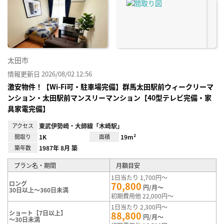
に入
り登
録
太田市
情報更新日 2026/08/02 12:56
激安物件！【Wi-Fi可・駐車場完備】群馬太田駅前ウィークリーマ
ンション・太田駅前マンスリーマンション【40型テレビ完備・家
具家電完備】
アクセス
東武伊勢崎・大師線「木崎駅」
間取り
1K
面積
19m²
築年数
1987年 8月 築
プラン名・期間
月額目安
1日当たり 1,700円～
ロング
70,800
円/月～
30日以上～360日未満
初期費用他 22,000円～
1日当たり 2,300円～
ショート【7日以上】
88,800
円/月～
～30日未満