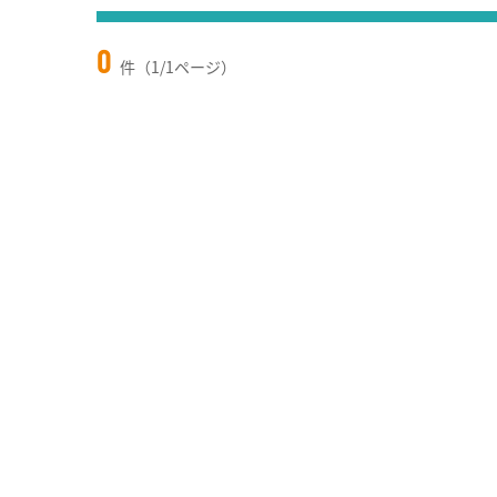
0
件（1/1ページ）