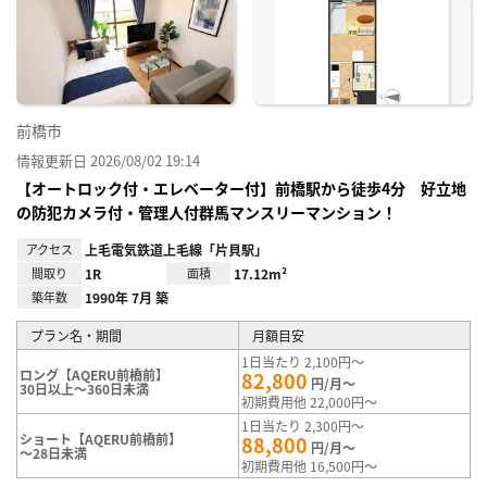
に入
り登
録
前橋市
情報更新日 2026/08/02 19:14
【オートロック付・エレベーター付】前橋駅から徒歩4分 好立地
の防犯カメラ付・管理人付群馬マンスリーマンション！
アクセス
上毛電気鉄道上毛線「片貝駅」
間取り
1R
面積
17.12m²
築年数
1990年 7月 築
プラン名・期間
月額目安
1日当たり 2,100円～
ロング【AQERU前橋前】
82,800
円/月～
30日以上～360日未満
初期費用他 22,000円～
1日当たり 2,300円～
ショート【AQERU前橋前】
88,800
円/月～
～28日未満
初期費用他 16,500円～