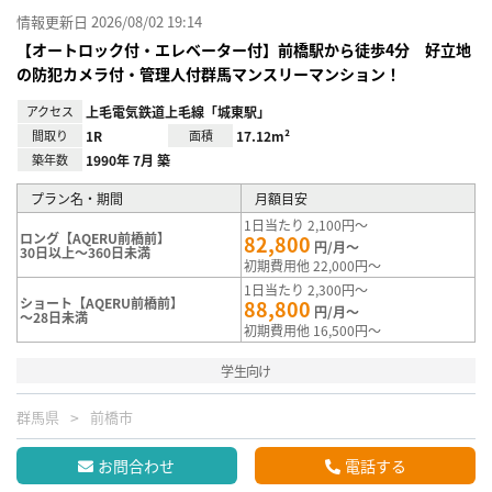
情報更新日 2026/08/02 19:14
【オートロック付・エレベーター付】前橋駅から徒歩4分 好立地
の防犯カメラ付・管理人付群馬マンスリーマンション！
アクセス
上毛電気鉄道上毛線「城東駅」
間取り
1R
面積
17.12m²
築年数
1990年 7月 築
プラン名・期間
月額目安
1日当たり 2,100円～
ロング【AQERU前橋前】
82,800
円/月～
30日以上～360日未満
初期費用他 22,000円～
1日当たり 2,300円～
ショート【AQERU前橋前】
88,800
円/月～
～28日未満
初期費用他 16,500円～
学生向け
群馬県
前橋市
お問合わせ
電話する