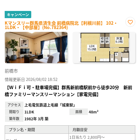
キャンペーン
Kマンスリー群馬県済生会 前橋病院北【利根川前】 102・
1LDK・【中部屋】(No.782364)
お気
に入
り登
録
前橋市
情報更新日 2026/08/02 18:52
【ＷｉＦｉ可・駐車場完備】群馬新前橋駅前から徒歩20分 新前
橋ファミリーマンスリーマンション【家電完備】
アクセス
上毛電気鉄道上毛線「城東駅」
間取り
1LDK
面積
48m²
築年数
1982年 3月 築
プラン名・期間
月額目安
1日当たり 2,800円～