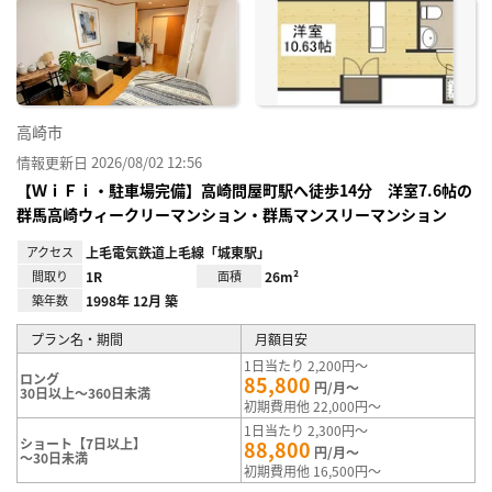
に入
り登
録
高崎市
情報更新日 2026/08/02 12:56
【ＷｉＦｉ・駐車場完備】高崎問屋町駅へ徒歩14分 洋室7.6帖の
群馬高崎ウィークリーマンション・群馬マンスリーマンション
アクセス
上毛電気鉄道上毛線「城東駅」
間取り
1R
面積
26m²
築年数
1998年 12月 築
プラン名・期間
月額目安
1日当たり 2,200円～
ロング
85,800
円/月～
30日以上～360日未満
初期費用他 22,000円～
1日当たり 2,300円～
ショート【7日以上】
88,800
円/月～
～30日未満
初期費用他 16,500円～