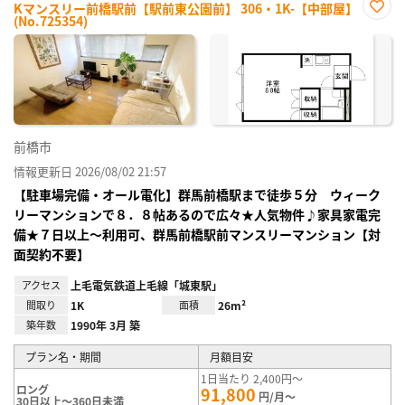
Kマンスリー前橋駅前【駅前東公園前】 306・1K-【中部屋】
(No.725354)
お気
に入
り登
録
前橋市
情報更新日 2026/08/02 21:57
【駐車場完備・オール電化】群馬前橋駅まで徒歩５分 ウィーク
リーマンションで８．８帖あるので広々★人気物件♪家具家電完
備★７日以上～利用可、群馬前橋駅前マンスリーマンション【対
面契約不要】
アクセス
上毛電気鉄道上毛線「城東駅」
間取り
1K
面積
26m²
築年数
1990年 3月 築
プラン名・期間
月額目安
1日当たり 2,400円～
ロング
91,800
円/月～
30日以上～360日未満