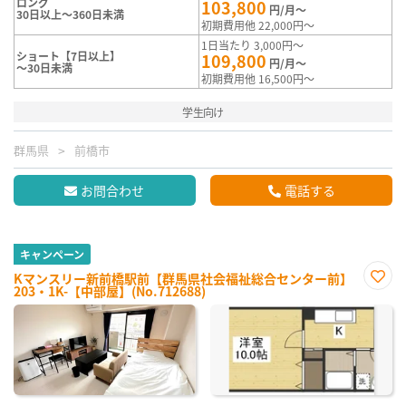
ロング
103,800
円/月～
30日以上～360日未満
初期費用他 22,000円～
1日当たり 3,000円～
ショート【7日以上】
109,800
円/月～
～30日未満
初期費用他 16,500円～
学生向け
群馬県
前橋市
お問合わせ
電話する
キャンペーン
Kマンスリー新前橋駅前【群馬県社会福祉総合センター前】
203・1K-【中部屋】(No.712688)
お気
に入
り登
録