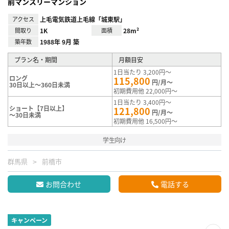
前マンスリーマンション
アクセス
上毛電気鉄道上毛線「城東駅」
間取り
1K
面積
28m²
築年数
1988年 9月 築
プラン名・期間
月額目安
1日当たり 3,200円～
ロング
115,800
円/月～
30日以上～360日未満
初期費用他 22,000円～
1日当たり 3,400円～
ショート【7日以上】
121,800
円/月～
～30日未満
初期費用他 16,500円～
学生向け
群馬県
前橋市
お問合わせ
電話する
キャンペーン