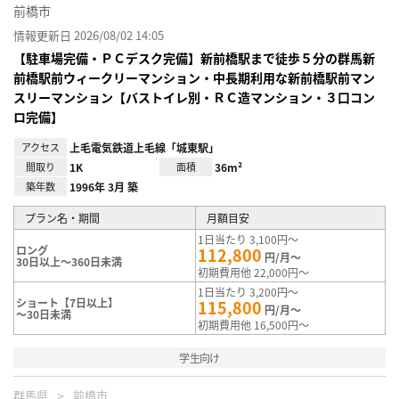
前橋市
情報更新日 2026/08/02 14:05
【駐車場完備・ＰＣデスク完備】新前橋駅まで徒歩５分の群馬新
前橋駅前ウィークリーマンション・中長期利用な新前橋駅前マン
スリーマンション【バストイレ別・ＲＣ造マンション・３口コン
ロ完備】
アクセス
上毛電気鉄道上毛線「城東駅」
間取り
1K
面積
36m²
築年数
1996年 3月 築
プラン名・期間
月額目安
1日当たり 3,100円～
ロング
112,800
円/月～
30日以上～360日未満
初期費用他 22,000円～
1日当たり 3,200円～
ショート【7日以上】
115,800
円/月～
～30日未満
初期費用他 16,500円～
学生向け
群馬県
前橋市