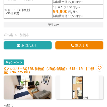
初期費用他 22,000円～
1日当たり 2,500円～
ショート【7日以上】
94,800
円/月～
～30日未満
初期費用他 16,500円～
学生向け
群馬県
前橋市
お問合わせ
電話する
キャンペーン
KマンスリーAQERU前橋前（JR前橋駅前） 615・1R-【中部
屋】(No.725381)
お気
に入
り登
録
前橋市