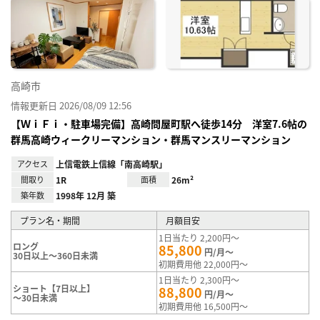
に入
り登
録
高崎市
情報更新日 2026/08/09 12:56
【ＷｉＦｉ・駐車場完備】高崎問屋町駅へ徒歩14分 洋室7.6帖の
群馬高崎ウィークリーマンション・群馬マンスリーマンション
アクセス
上信電鉄上信線「南高崎駅」
間取り
1R
面積
26m²
築年数
1998年 12月 築
プラン名・期間
月額目安
1日当たり 2,200円～
ロング
85,800
円/月～
30日以上～360日未満
初期費用他 22,000円～
1日当たり 2,300円～
ショート【7日以上】
88,800
円/月～
～30日未満
初期費用他 16,500円～