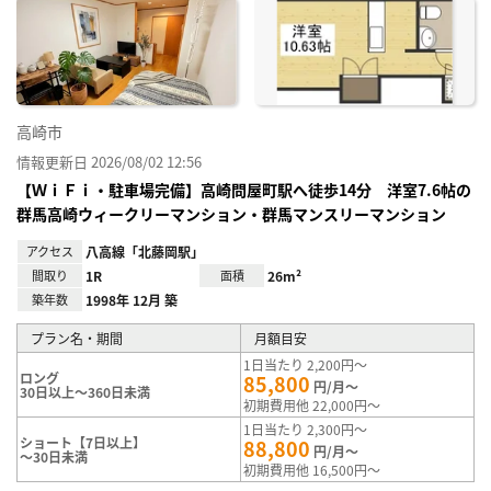
に入
り登
録
高崎市
情報更新日 2026/08/02 12:56
【ＷｉＦｉ・駐車場完備】高崎問屋町駅へ徒歩14分 洋室7.6帖の
群馬高崎ウィークリーマンション・群馬マンスリーマンション
アクセス
八高線「北藤岡駅」
間取り
1R
面積
26m²
築年数
1998年 12月 築
プラン名・期間
月額目安
1日当たり 2,200円～
ロング
85,800
円/月～
30日以上～360日未満
初期費用他 22,000円～
1日当たり 2,300円～
ショート【7日以上】
88,800
円/月～
～30日未満
初期費用他 16,500円～