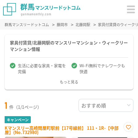
群馬マンスリードットコム
藤岡市
北藤岡駅
家具付賃貸のウィーク
家具付賃貸/北藤岡駅のマンスリーマンション・ウィークリー
マンション情報
生活に必要な家具・家電を
Wi-Fi無料でテレワークも
完備
快適
もっと見る
1
件（1/1ページ）
キャンペーン
Kマンスリー高崎問屋町駅前【17号線前】 111・1R-【中部
屋】(No.732980)
お気