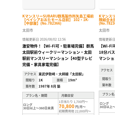
KマンスリーSUBARU群馬製作所矢島工場前
Kマンス
【ベイシアおおたモール店前】 102・1K-
険組合太田
【中部屋】(No.782366)
(No.7823
太田市
太田市
情報更新日 2026/08/02 12:56
情報更新日 20
激安物件！【Wi-Fi可・駐車場完備】群馬
【Wi-
太田駅前ウィークリーマンション・太田
18分バ
駅前マンスリーマンション【40型テレビ
マンショ
完備・家具家電完備】
アクセス
東武伊勢崎・大師線「太田駅」
アクセス
間取り
1K
19m²
間取り
面積
築年数
1987年 8月 築
築年数
プラン名
プラン名・期間
月額目安
1日当たり 1,700円～
ロング
ロング
70,800
円/月～
30日以上～
30日以上～360日未満
初期費用他 22,000円～