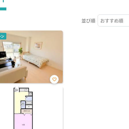
並び順
ーン
お気
に入
り登
録