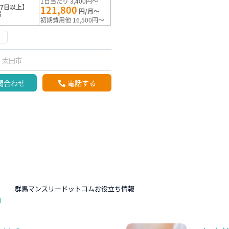
1日当たり 3,400円～
7日以上】
121,800
円/月～
満
初期費用他 16,500円～
く
太田市
問合わせ
電話する
N
群馬マンスリードットコムお役立ち情報