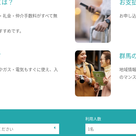
とは？
お支
・礼金・仲介手数料がすべて無
お申し
すすめです。
て
群馬
やガス・電気もすぐに使え、入
地域情
のマン
利用人数