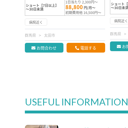
1日当たり 2,300円～
ショート【
ショート【7日以上】
88,800
円/月～
～30日未
～30日未満
初期費用他 16,500円～
病院近
病院近く
群馬県
群馬県
太田市
お
お問合わせ
電話する
USEFUL INFORMATIO