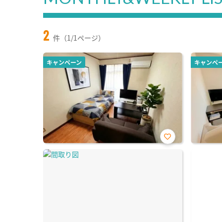
2
件（1/1ページ）
キャンペーン
キャンペ
お気
に入
り登
録