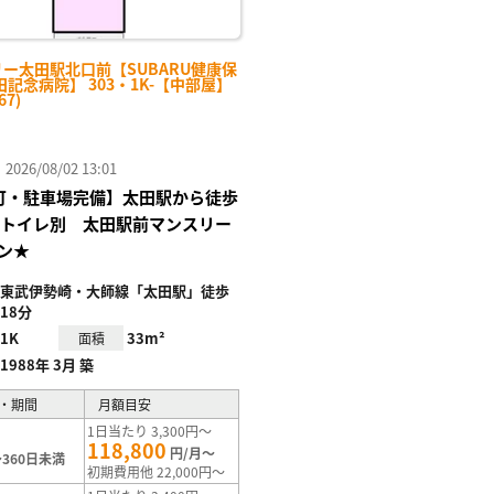
リー太田駅北口前【SUBARU健康保
記念病院】 303・1K-【中部屋】
67)
26/08/02 13:01
Fi可・駐車場完備】太田駅から徒歩
ストイレ別 太田駅前マンスリー
ン★
東武伊勢崎・大師線「太田駅」徒歩
18分
1K
33m²
面積
1988年 3月 築
・期間
月額目安
1日当たり 3,300円～
118,800
円/月～
360日未満
初期費用他 22,000円～