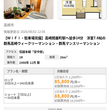
録
高崎市
情報更新日 2026/08/02 12:56
【ＷｉＦｉ・駐車場完備】高崎問屋町駅へ徒歩14分 洋室7.6帖の
群馬高崎ウィークリーマンション・群馬マンスリーマンション
アクセス
信越本線「安中駅」
間取り
1R
面積
26m²
築年数
1998年 12月 築
プラン名・期間
月額目安
1日当たり 2,200円～
ロング
85,800
円/月～
30日以上～360日未満
初期費用他 22,000円～
1日当たり 2,300円～
ショート【7日以上】
88,800
円/月～
～30日未満
初期費用他 16,500円～
日当り良好