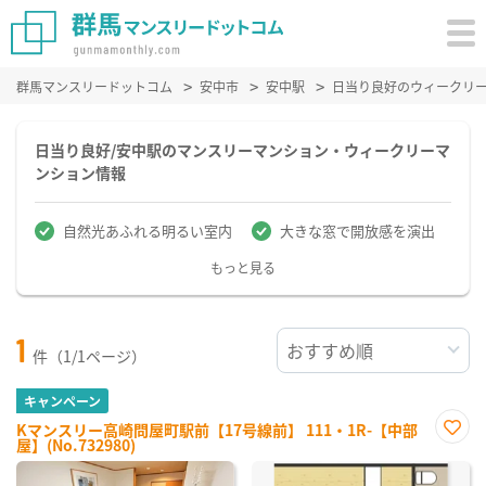
群馬マンスリードットコム
安中市
安中駅
日当り良好のウィークリ
日当り良好/安中駅のマンスリーマンション・ウィークリーマ
ンション情報
自然光あふれる明るい室内
大きな窓で開放感を演出
もっと見る
1
件（1/1ページ）
キャンペーン
Kマンスリー高崎問屋町駅前【17号線前】 111・1R-【中部
屋】(No.732980)
お気
に入
り登