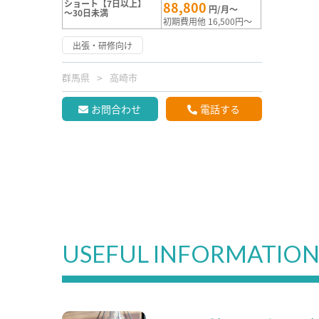
ショート【7日以上】
88,800
円/月～
～30日未満
初期費用他 16,500円～
出張・研修向け
群馬県
高崎市
お問合わせ
電話する
USEFUL INFORMATIO