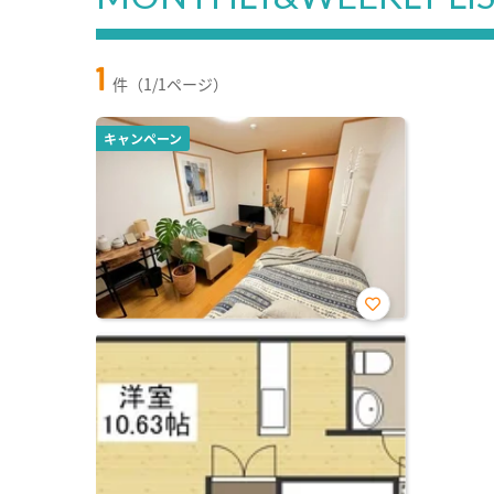
1
件（1/1ページ）
キャンペーン
お気
に入
り登
録