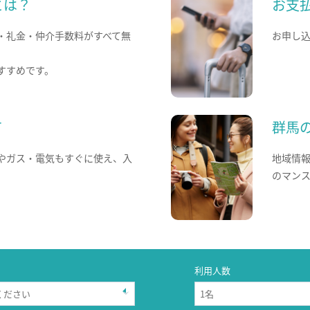
とは？
お支
・礼金・仲介手数料がすべて無
お申し
すすめです。
て
群馬
やガス・電気もすぐに使え、入
地域情
のマン
利用人数