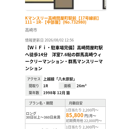
Kマンスリー高崎問屋町駅前【17号線前】
111・1R-【中部屋】(No.732980)
高崎市
情報更新日 2026/08/02 12:56
【ＷｉＦｉ・駐車場完備】高崎問屋町駅
へ徒歩14分 洋室7.6帖の群馬高崎ウィ
ークリーマンション・群馬マンスリーマ
ンション
上越線「八木原駅」
アクセス
1R
26m²
間取り
面積
1998年 12月 築
築年数
プラン名・期間
月額目安
1日当たり 2,200円～
ロング
85,800
円/月～
30日以上～360日未満
初期費用他 22,000円～
1日当たり 2,300円～