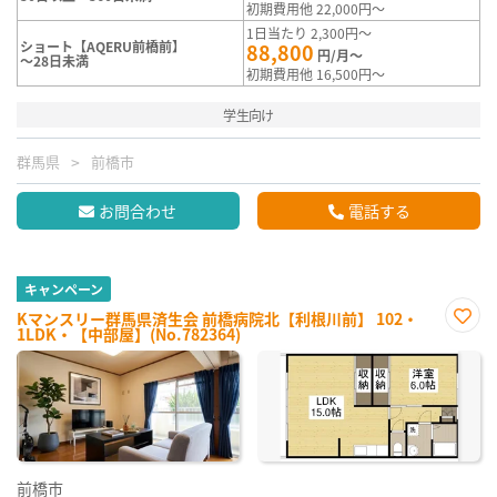
初期費用他 22,000円～
1日当たり 2,300円～
ショート【AQERU前橋前】
88,800
円/月～
～28日未満
初期費用他 16,500円～
学生向け
群馬県
前橋市
お問合わせ
電話する
キャンペーン
Kマンスリー群馬県済生会 前橋病院北【利根川前】 102・
1LDK・【中部屋】(No.782364)
お気
に入
り登
録
前橋市