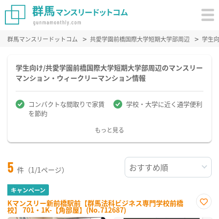
群馬マンスリードットコム
共愛学園前橋国際大学短期大学部周辺
学生
学生向け/共愛学園前橋国際大学短期大学部周辺のマンスリー
マンション・ウィークリーマンション情報
コンパクトな間取りで家賃
学校・大学に近く通学便利
を節約
もっと見る
5
件（1/1ページ）
キャンペーン
Kマンスリー新前橋駅前【群馬法科ビジネス専門学校前橋
校】 701・1K-【角部屋】(No.712687)
お気