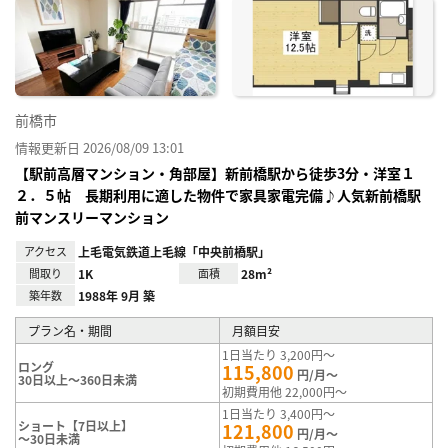
に入
り登
録
前橋市
情報更新日 2026/08/09 13:01
【駅前高層マンション・角部屋】新前橋駅から徒歩3分・洋室１
２．５帖 長期利用に適した物件で家具家電完備♪人気新前橋駅
前マンスリーマンション
アクセス
上毛電気鉄道上毛線「中央前橋駅」
間取り
1K
面積
28m²
築年数
1988年 9月 築
プラン名・期間
月額目安
1日当たり 3,200円～
ロング
115,800
円/月～
30日以上～360日未満
初期費用他 22,000円～
1日当たり 3,400円～
ショート【7日以上】
121,800
円/月～
～30日未満