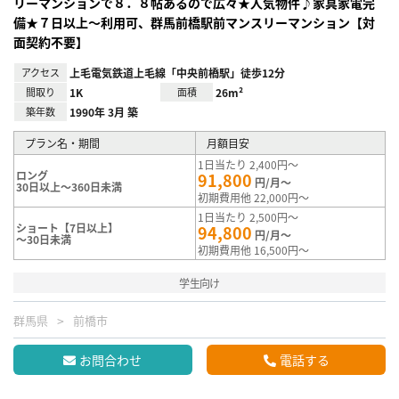
リーマンションで８．８帖あるので広々★人気物件♪家具家電完
備★７日以上～利用可、群馬前橋駅前マンスリーマンション【対
面契約不要】
アクセス
上毛電気鉄道上毛線「中央前橋駅」徒歩12分
間取り
1K
面積
26m²
築年数
1990年 3月 築
プラン名・期間
月額目安
1日当たり 2,400円～
ロング
91,800
円/月～
30日以上～360日未満
初期費用他 22,000円～
1日当たり 2,500円～
ショート【7日以上】
94,800
円/月～
～30日未満
初期費用他 16,500円～
学生向け
群馬県
前橋市
お問合わせ
電話する