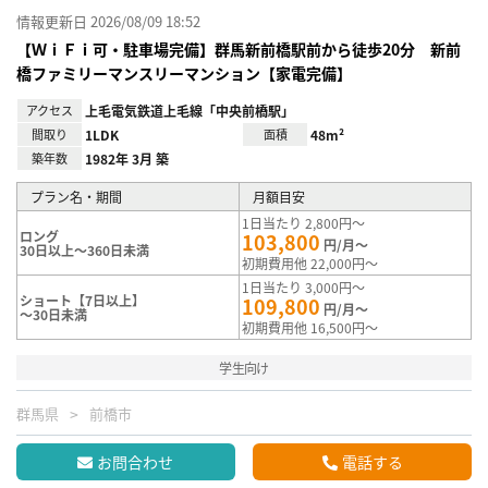
情報更新日 2026/08/09 18:52
【ＷｉＦｉ可・駐車場完備】群馬新前橋駅前から徒歩20分 新前
橋ファミリーマンスリーマンション【家電完備】
アクセス
上毛電気鉄道上毛線「中央前橋駅」
間取り
1LDK
面積
48m²
築年数
1982年 3月 築
プラン名・期間
月額目安
1日当たり 2,800円～
ロング
103,800
円/月～
30日以上～360日未満
初期費用他 22,000円～
1日当たり 3,000円～
ショート【7日以上】
109,800
円/月～
～30日未満
初期費用他 16,500円～
学生向け
群馬県
前橋市
お問合わせ
電話する