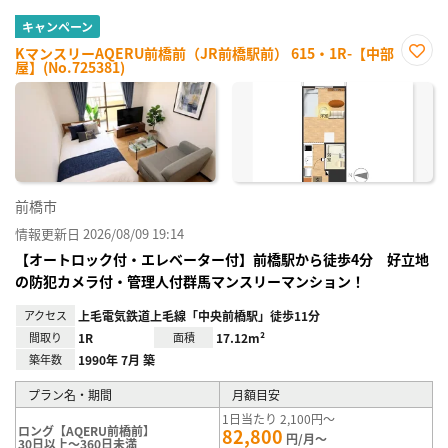
キャンペーン
KマンスリーAQERU前橋前（JR前橋駅前） 615・1R-【中部
屋】(No.725381)
お気
に入
り登
録
前橋市
情報更新日 2026/08/09 19:14
【オートロック付・エレベーター付】前橋駅から徒歩4分 好立地
の防犯カメラ付・管理人付群馬マンスリーマンション！
アクセス
上毛電気鉄道上毛線「中央前橋駅」徒歩11分
間取り
1R
面積
17.12m²
築年数
1990年 7月 築
プラン名・期間
月額目安
1日当たり 2,100円～
ロング【AQERU前橋前】
82,800
円/月～
30日以上～360日未満