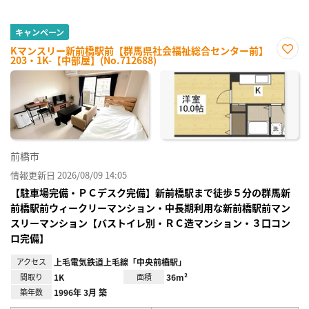
キャンペーン
Kマンスリー新前橋駅前【群馬県社会福祉総合センター前】
203・1K-【中部屋】(No.712688)
お気
に入
り登
録
前橋市
情報更新日 2026/08/09 14:05
【駐車場完備・ＰＣデスク完備】新前橋駅まで徒歩５分の群馬新
前橋駅前ウィークリーマンション・中長期利用な新前橋駅前マン
スリーマンション【バストイレ別・ＲＣ造マンション・３口コン
ロ完備】
アクセス
上毛電気鉄道上毛線「中央前橋駅」
間取り
1K
面積
36m²
築年数
1996年 3月 築