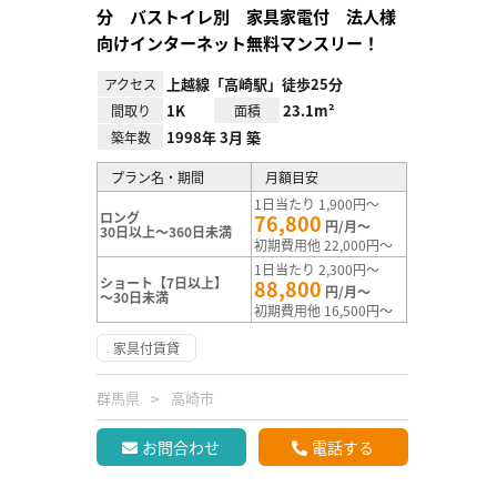
分 バストイレ別 家具家電付 法人様
向けインターネット無料マンスリー！
上越線「高崎駅」徒歩25分
アクセス
1K
23.1m²
間取り
面積
1998年 3月 築
築年数
プラン名・期間
月額目安
1日当たり 1,900円～
ロング
76,800
円/月～
30日以上～360日未満
初期費用他 22,000円～
1日当たり 2,300円～
ショート【7日以上】
88,800
円/月～
～30日未満
初期費用他 16,500円～
家具付賃貸
群馬県
高崎市
お問合わせ
電話する