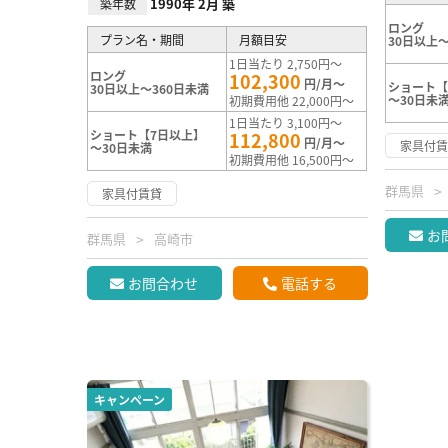
1990年 2月 築
築年数
ロング
プラン名・期間
月額目安
30日以上～
1日当たり 2,750円～
ロング
102,300
円/月～
ショート【
30日以上～360日未満
～30日未
初期費用他 22,000円～
1日当たり 3,100円～
ショート【7日以上】
112,800
円/月～
家具付
～30日未満
初期費用他 16,500円～
群馬県
家具付賃貸
お
群馬県
高崎市
お問合わせ
電話する
キャンペーン