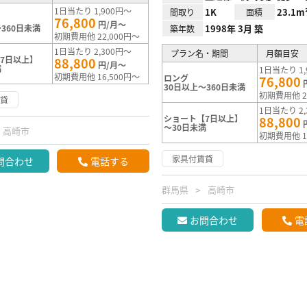
1日当たり 1,900円～
1K
23.1m
間取り
面積
76,800
円/月～
360日未満
1998年 3月 築
築年数
初期費用他 22,000円～
1日当たり 2,300円～
プラン名・期間
月額目安
7日以上】
88,800
円/月～
満
1日当たり 1,
初期費用他 16,500円～
ロング
76,800
30日以上～360日未満
初期費用他 2
賃貸
1日当たり 2,
ショート【7日以上】
88,800
～30日未満
高崎市
初期費用他 1
家具付賃貸
問合わせ
電話する
群馬県
高崎市
お問合わせ
電