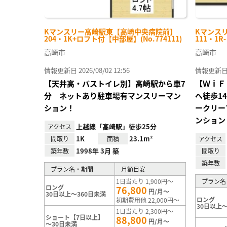
Kマンスリー高崎駅東【高崎中央病院前】
Kマンス
204・1K+ロフト付【中部屋】(No.774111)
111・1R
高崎市
高崎市
情報更新日 2026/08/02 12:56
情報更新日 20
【天井高・バストイレ別】高崎駅から車7
【ＷｉＦ
分 ネットあり駐車場有マンスリーマン
へ徒歩1
ション！
ークリー
ンション
上越線「高崎駅」徒歩25分
アクセス
1K
23.1m²
間取り
面積
アクセス
1998年 3月 築
築年数
間取り
築年数
プラン名・期間
月額目安
1日当たり 1,900円～
プラン名
ロング
76,800
円/月～
30日以上～360日未満
ロング
初期費用他 22,000円～
30日以上～
1日当たり 2,300円～
ショート【7日以上】
88,800
円/月～
～30日未満