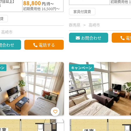
7日以上】
88,800
初期費用他 1
円/月～
満
初期費用他 16,500円～
家具付賃貸
賃貸
群馬県
高崎市
高崎市
お問合わせ
電
問合わせ
電話する
ーン
キャンペーン
お気
に入
り登
録