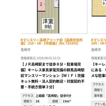
Kマンスリー高崎アリーナ前【高崎市役所
Kマンス
南】 210・1K-【中部屋】(No.725355)
104・1K
高崎市
高崎市
情報更新日 2026/08/02 21:51
情報更新日 20
【ＪＲ高崎駅まで徒歩８分・駐車場完
【キーレ
備】キーレス家具家電完備の群馬高崎駅
にある 
前マンスリーマンション【ＷｉＦｉ完備
メな駐車
ネット無料・法人契約歓迎・対面契約不
アクセス
要・手続き簡単３分】
間取り
上越線「高崎駅」徒歩8分
アクセス
築年数
1K
19m²
間取り
面積
プラン名