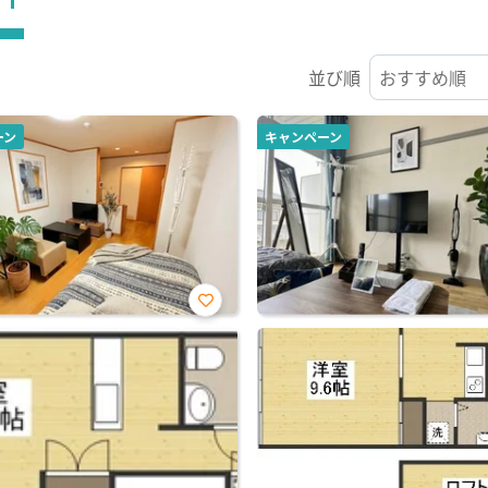
並び順
ーン
キャンペーン
お気
に入
り登
録