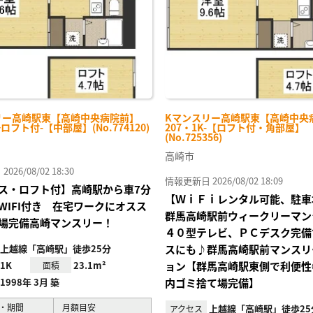
リー高崎駅東【高崎中央病院前】
Kマンスリー高崎駅東【高崎中央
+ロフト付-【中部屋】(No.774120)
207・1K-【ロフト付・角部屋】
(No.725356)
高崎市
26/08/02 18:30
情報更新日 2026/08/02 18:09
ス・ロフト付】高崎駅から車7分
【ＷｉＦｉレンタル可能、駐車
WIFI付き 在宅ワークにオスス
群馬高崎駅前ウィークリーマン
場完備高崎マンスリー！
４０型テレビ、ＰＣデスク完備
上越線「高崎駅」徒歩25分
スにも♪群馬高崎駅前マンスリ
1K
23.1m²
ョン【群馬高崎駅東側で利便性
面積
1998年 3月 築
内ゴミ捨て場完備】
・期間
月額目安
上越線「高崎駅」徒歩25
アクセス