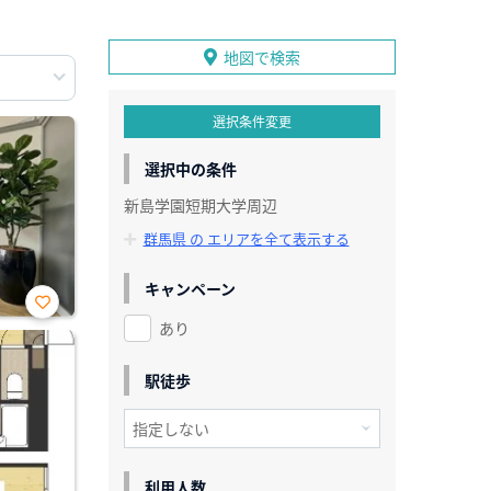
地図で検索
選択条件変更
選択中の条件
新島学園短期大学周辺
群馬県 の エリアを全て表示する
キャンペーン
あり
お気
に入
り登
録
駅徒歩
利用人数