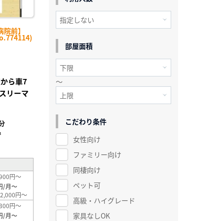
病院前】
774114)
部屋面積
駅から車7
～
スリーマ
こだわり条件
分
²
女性向け
ファミリー向け
同棲向け
900円～
ペット可
円/月～
2,000円～
高級・ハイグレード
300円～
家具なしOK
円/月～