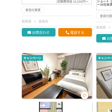
ショート【
初期費用他 16,500円～
～30日未
家具付賃貸
家具付
群馬県
高崎市
群馬県
お問合わせ
電話する
お
キャンペーン
キャンペ
お気
に入
り登
録