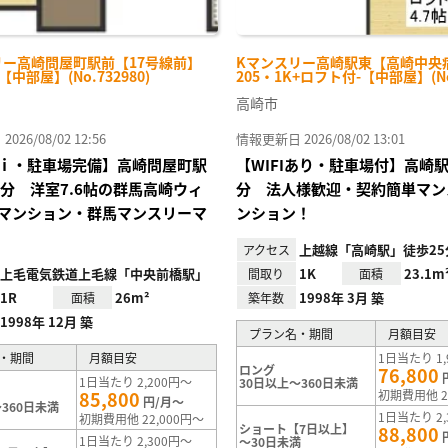
リー高崎問屋町駅前【17号線前】
Kマンスリー高崎駅東【高崎中央
-【中部屋】(No.732980)
205・1K+ロフト付-【中部屋】(No.
高崎市
26/08/02 12:56
情報更新日 2026/08/02 13:01
ｉ・駐車場完備】高崎問屋町駅
【WIFIあり・駐車場付】高崎
4分 洋室7.6帖の群馬高崎ウィ
分 法人様歓迎・契約簡単マン
マンション・群馬マンスリーマ
ンション！
上越線「高崎駅」徒歩25
アクセス
上毛電気鉄道上毛線「中央前橋駅」
1K
23.1m
間取り
面積
1R
26m²
1998年 3月 築
面積
築年数
1998年 12月 築
プラン名・期間
月額目安
・期間
月額目安
1日当たり 1,
ロング
76,800
1日当たり 2,200円～
30日以上～360日未満
85,800
初期費用他 2
円/月～
360日未満
1日当たり 2,
初期費用他 22,000円～
ショート【7日以上】
88,800
1日当たり 2,300円～
～30日未満