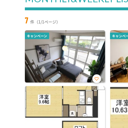
7
件（1/1ページ）
キャンペーン
キャンペ
お気
に入
り登
録