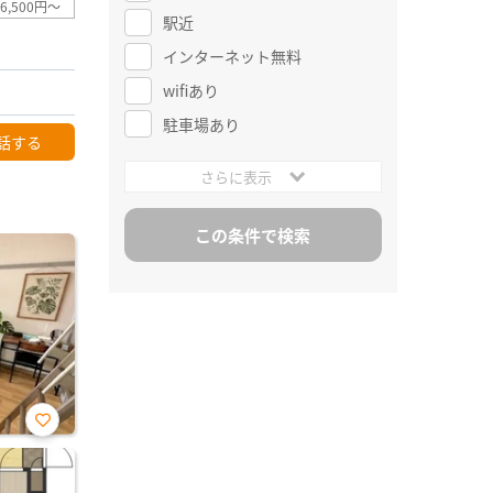
6,500円～
駅近
インターネット無料
wifiあり
駐車場あり
話する
さらに表示
お気
に入
り登
録