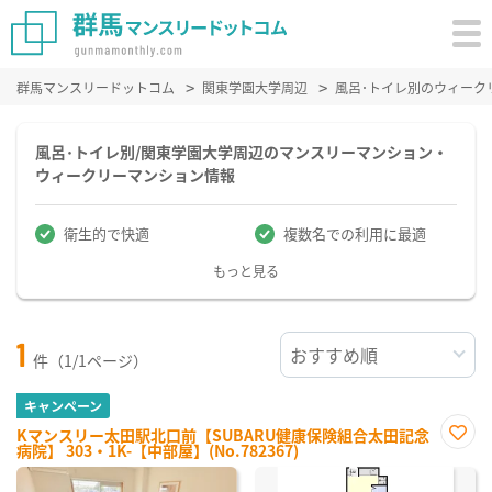
群馬マンスリードットコム
関東学園大学周辺
風呂･トイレ別のウィーク
風呂･トイレ別/関東学園大学周辺のマンスリーマンション・
ウィークリーマンション情報
衛生的で快適
複数名での利用に最適
もっと見る
1
件（1/1ページ）
キャンペーン
Kマンスリー太田駅北口前【SUBARU健康保険組合太田記念
病院】 303・1K-【中部屋】(No.782367)
お気
に入
り登