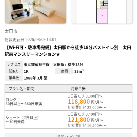
録
太田市
情報更新日 2026/08/09 13:01
【Wi-Fi可・駐車場完備】太田駅から徒歩18分バストイレ別 太田
駅前マンスリーマンション★
アクセス
東武鉄道桐生線「太田駅」徒歩18分
間取り
1K
面積
33m²
築年数
1988年 3月 築
プラン名・期間
月額目安
1日当たり 3,300円～
ロング
118,800
円/月～
30日以上～360日未満
初期費用他 22,000円～
1日当たり 3,400円～
ショート【7日以上】
121,800
円/月～
～30日未満
初期費用他 16,500円～
風呂･トイレ別