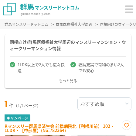
群馬マンスリードットコム
群馬医療福祉大学周辺
同棲向けのウィーク
同棲向け/群馬医療福祉大学周辺のマンスリーマンション・ウ
ィークリーマンション情報
1LDK以上で2人でも広々快
収納充実で荷物の多い2人
適
でも安心
もっと見る
1
件（1/1ページ）
キャンペーン
Kマンスリー群馬県済生会 前橋病院北【利根川前】 102・
1LDK・【中部屋】(No.782364)
お気