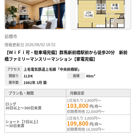
に入
り登
録
前橋市
情報更新日 2026/08/02 18:52
【ＷｉＦｉ可・駐車場完備】群馬新前橋駅前から徒歩20分 新前
橋ファミリーマンスリーマンション【家電完備】
アクセス
上毛電気鉄道上毛線「中央前橋駅」
間取り
1LDK
面積
48m²
築年数
1982年 3月 築
プラン名・期間
月額目安
1日当たり 2,800円～
ロング
103,800
円/月～
30日以上～360日未満
初期費用他 22,000円～
1日当たり 3,000円～
ショート【7日以上】
109,800
円/月～
～30日未満
初期費用他 16,500円～