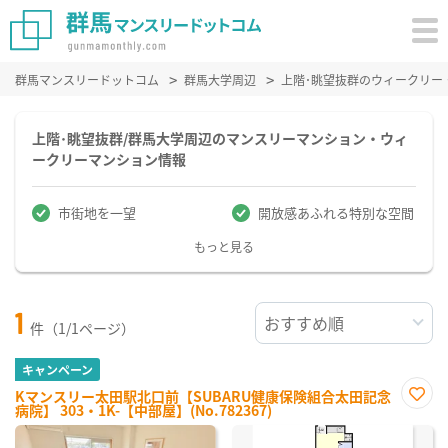
群馬マンスリードットコム
群馬大学周辺
上階･眺望抜群のウィークリー
上階･眺望抜群/群馬大学周辺のマンスリーマンション・ウィ
ークリーマンション情報
市街地を一望
開放感あふれる特別な空間
もっと見る
1
件（1/1ページ）
キャンペーン
Kマンスリー太田駅北口前【SUBARU健康保険組合太田記念
病院】 303・1K-【中部屋】(No.782367)
お気
に入
り登