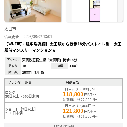
録
太田市
情報更新日 2026/08/02 13:01
【Wi-Fi可・駐車場完備】太田駅から徒歩18分バストイレ別 太田
駅前マンスリーマンション★
アクセス
東武鉄道桐生線「太田駅」徒歩18分
間取り
1K
面積
33m²
築年数
1988年 3月 築
プラン名・期間
月額目安
1日当たり 3,300円～
ロング
118,800
円/月～
30日以上～360日未満
初期費用他 22,000円～
1日当たり 3,400円～
ショート【7日以上】
121,800
円/月～
～30日未満
初期費用他 16,500円～
上階･眺望抜群