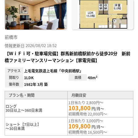
に入
り登
録
前橋市
情報更新日 2026/08/02 18:52
【ＷｉＦｉ可・駐車場完備】群馬新前橋駅前から徒歩20分 新前
橋ファミリーマンスリーマンション【家電完備】
アクセス
上毛電気鉄道上毛線「中央前橋駅」
間取り
1LDK
面積
48m²
築年数
1982年 3月 築
プラン名・期間
月額目安
1日当たり 2,800円～
ロング
103,800
円/月～
30日以上～360日未満
初期費用他 22,000円～
1日当たり 3,000円～
ショート【7日以上】
109,800
円/月～
～30日未満
初期費用他 16,500円～