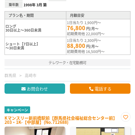
築年数
1998年 3月 築
プラン名・期間
月額目安
1日当たり 1,900円～
ロング
76,800
円/月～
30日以上～360日未満
初期費用他 22,000円～
1日当たり 2,300円～
ショート【7日以上】
88,800
円/月～
～30日未満
初期費用他 16,500円～
テレワーク・在宅勤務可
群馬県
高崎市
お問合わせ
電話する
キャンペーン
Kマンスリー新前橋駅前【群馬県社会福祉総合センター前】
203・1K-【中部屋】(No.712688)
お気
に入
り登