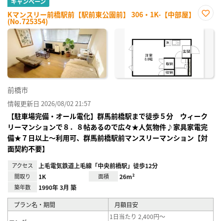
キャンペーン
Kマンスリー前橋駅前【駅前東公園前】 306・1K-【中部屋】
(No.725354)
お気
に入
り登
録
前橋市
情報更新日 2026/08/02 21:57
【駐車場完備・オール電化】群馬前橋駅まで徒歩５分 ウィーク
リーマンションで８．８帖あるので広々★人気物件♪家具家電完
備★７日以上～利用可、群馬前橋駅前マンスリーマンション【対
面契約不要】
アクセス
上毛電気鉄道上毛線「中央前橋駅」徒歩12分
間取り
1K
面積
26m²
築年数
1990年 3月 築
プラン名・期間
月額目安
1日当たり 2,400円～