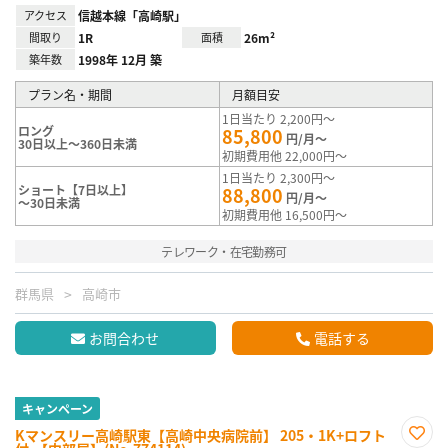
アクセス
信越本線「高崎駅」
間取り
1R
面積
26m²
築年数
1998年 12月 築
プラン名・期間
月額目安
1日当たり 2,200円～
ロング
85,800
円/月～
30日以上～360日未満
初期費用他 22,000円～
1日当たり 2,300円～
ショート【7日以上】
88,800
円/月～
～30日未満
初期費用他 16,500円～
テレワーク・在宅勤務可
群馬県
高崎市
お問合わせ
電話する
キャンペーン
Kマンスリー高崎駅東【高崎中央病院前】 205・1K+ロフト