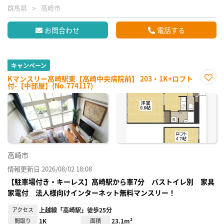
群馬県
高崎市
お問合わせ
電話する
キャンペーン
Kマンスリー高崎駅東【高崎中央病院前】 203・1K+ロフト
付-【中部屋】(No.774117)
お気
に入
り登
録
高崎市
情報更新日 2026/08/02 18:08
【駐車場付き・キーレス】高崎駅から車7分 バストイレ別 家具
家電付 法人様向けインターネット無料マンスリー！
アクセス
上越線「高崎駅」徒歩25分
間取り
1K
面積
23.1m²