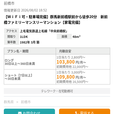
前橋市
情報更新日 2026/08/02 18:52
【ＷｉＦｉ可・駐車場完備】群馬新前橋駅前から徒歩20分 新前
橋ファミリーマンスリーマンション【家電完備】
アクセス
上毛電気鉄道上毛線「中央前橋駅」
間取り
1LDK
面積
48m²
築年数
1982年 3月 築
プラン名・期間
月額目安
1日当たり 2,800円～
ロング
103,800
円/月～
30日以上～360日未満
初期費用他 22,000円～
1日当たり 3,000円～
ショート【7日以上】
109,800
円/月～
～30日未満
初期費用他 16,500円～
テレワーク・在宅勤務可
群馬県
前橋市
お問合わせ
電話する