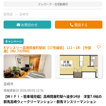
テレワーク・在宅勤務可
群馬県
高崎市
お問合わせ
電話する
キャンペーン
Kマンスリー高崎問屋町駅前【17号線前】 111・1R-【中部
屋】(No.732980)
お気
に入
り登
録
高崎市
情報更新日 2026/08/02 12:56
【ＷｉＦｉ・駐車場完備】高崎問屋町駅へ徒歩14分 洋室7.6帖の
群馬高崎ウィークリーマンション・群馬マンスリーマンション