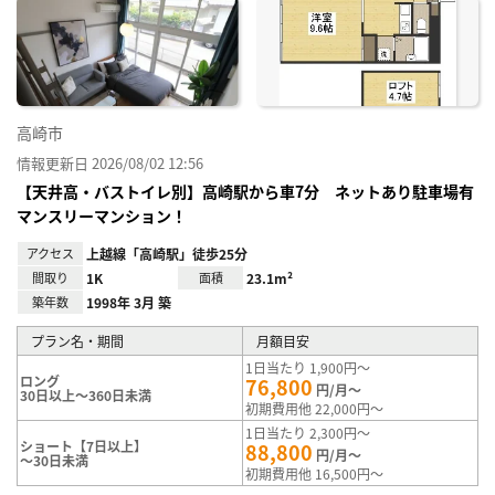
に入
り登
録
高崎市
情報更新日 2026/08/02 12:56
【天井高・バストイレ別】高崎駅から車7分 ネットあり駐車場有
マンスリーマンション！
アクセス
上越線「高崎駅」徒歩25分
間取り
1K
面積
23.1m²
築年数
1998年 3月 築
プラン名・期間
月額目安
1日当たり 1,900円～
ロング
76,800
円/月～
30日以上～360日未満
初期費用他 22,000円～
1日当たり 2,300円～
ショート【7日以上】
88,800
円/月～
～30日未満
初期費用他 16,500円～