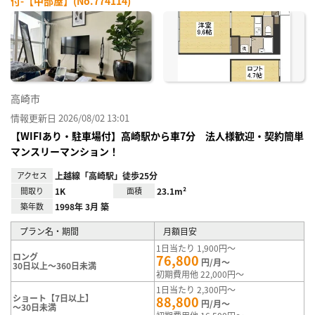
付-【中部屋】(No.774114)
お気
に入
り登
録
高崎市
情報更新日 2026/08/02 13:01
【WIFIあり・駐車場付】高崎駅から車7分 法人様歓迎・契約簡単
マンスリーマンション！
アクセス
上越線「高崎駅」徒歩25分
間取り
1K
面積
23.1m²
築年数
1998年 3月 築
プラン名・期間
月額目安
1日当たり 1,900円～
ロング
76,800
円/月～
30日以上～360日未満
初期費用他 22,000円～
1日当たり 2,300円～
ショート【7日以上】
88,800
円/月～
～30日未満