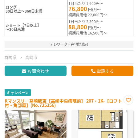
1日当たり 1,900円～
ロング
76,800
円/月～
30日以上～360日未満
初期費用他 22,000円～
1日当たり 2,300円～
ショート【7日以上】
88,800
円/月～
～30日未満
初期費用他 16,500円～
テレワーク・在宅勤務可
群馬県
高崎市
お問合わせ
電話する
キャンペーン
Kマンスリー高崎駅東【高崎中央病院前】 207・1K-【ロフト
付・角部屋】(No.725356)
お気
に入
り登
録