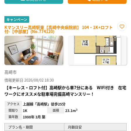
キャンペーン
Kマンスリー高崎駅東【高崎中央病院前】 104・1K+ロフト
付-【中部屋】(No.774120)
お気
に入
り登
録
高崎市
情報更新日 2026/08/02 18:30
【キーレス・ロフト付】高崎駅から車7分にある WIFI付き 在宅
ワークにオススメな駐車場完備高崎マンスリー！
アクセス
上越線「高崎駅」徒歩25分
間取り
1K
面積
23.1m²
築年数
1998年 3月 築
プラン名・期間
月額目安