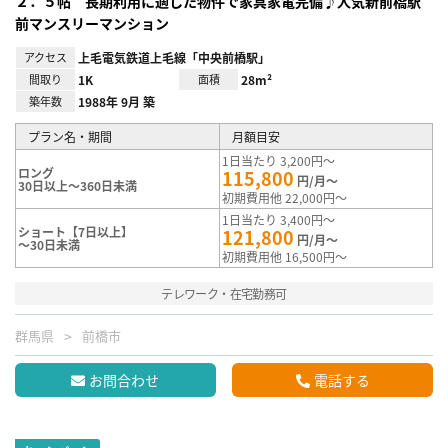
２．５帖 長期利用に適した物件で家具家電完備♪人気新前橋駅
前マンスリーマンション
アクセス
上毛電気鉄道上毛線「中央前橋駅」
間取り
1K
面積
28m²
築年数
1988年 9月 築
プラン名・期間
月額目安
1日当たり 3,200円～
ロング
115,800
円/月～
30日以上～360日未満
初期費用他 22,000円～
1日当たり 3,400円～
ショート【7日以上】
121,800
円/月～
～30日未満
初期費用他 16,500円～
テレワーク・在宅勤務可
群馬県
前橋市
お問合わせ
電話する