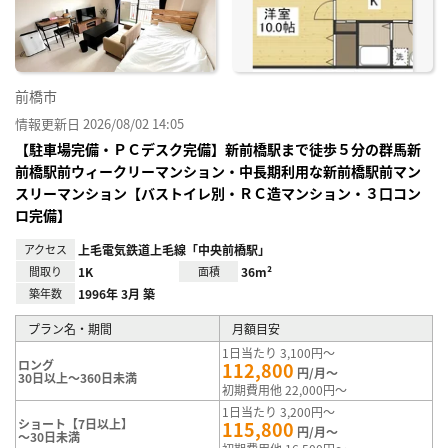
録
前橋市
情報更新日 2026/08/02 14:05
【駐車場完備・ＰＣデスク完備】新前橋駅まで徒歩５分の群馬新
前橋駅前ウィークリーマンション・中長期利用な新前橋駅前マン
スリーマンション【バストイレ別・ＲＣ造マンション・３口コン
ロ完備】
アクセス
上毛電気鉄道上毛線「中央前橋駅」
間取り
1K
面積
36m²
築年数
1996年 3月 築
プラン名・期間
月額目安
1日当たり 3,100円～
ロング
112,800
円/月～
30日以上～360日未満
初期費用他 22,000円～
1日当たり 3,200円～
ショート【7日以上】
115,800
円/月～
～30日未満