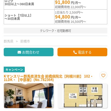
ロング
91,800
円/月～
30日以上～360日未満
初期費用他 22,000円～
1日当たり 2,500円～
ショート【7日以上】
94,800
円/月～
～30日未満
初期費用他 16,500円～
テレワーク・在宅勤務可
群馬県
前橋市
お問合わせ
電話する
キャンペーン
Kマンスリー群馬県済生会 前橋病院北【利根川前】 102・
1LDK・【中部屋】(No.782364)
お気
に入
り登
録