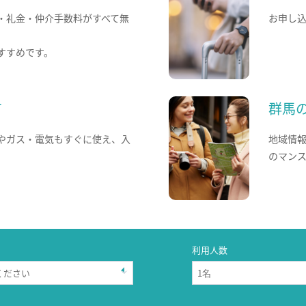
・礼金・仲介手数料がすべて無
お申し
すすめです。
て
群馬
やガス・電気もすぐに使え、入
地域情
のマン
利用人数