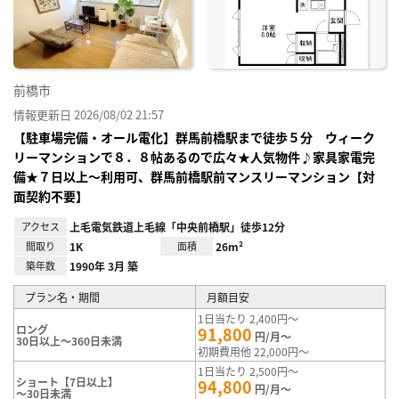
録
前橋市
情報更新日 2026/08/02 21:57
【駐車場完備・オール電化】群馬前橋駅まで徒歩５分 ウィーク
リーマンションで８．８帖あるので広々★人気物件♪家具家電完
備★７日以上～利用可、群馬前橋駅前マンスリーマンション【対
面契約不要】
アクセス
上毛電気鉄道上毛線「中央前橋駅」徒歩12分
間取り
1K
面積
26m²
築年数
1990年 3月 築
プラン名・期間
月額目安
1日当たり 2,400円～
ロング
91,800
円/月～
30日以上～360日未満
初期費用他 22,000円～
1日当たり 2,500円～
ショート【7日以上】
94,800
円/月～
～30日未満