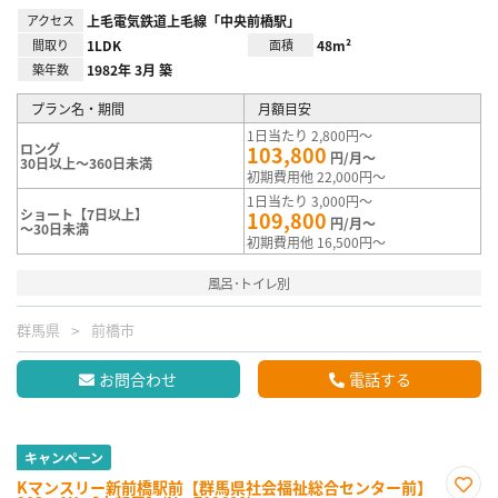
アクセス
上毛電気鉄道上毛線「中央前橋駅」
間取り
1LDK
面積
48m²
築年数
1982年 3月 築
プラン名・期間
月額目安
1日当たり 2,800円～
ロング
103,800
円/月～
30日以上～360日未満
初期費用他 22,000円～
1日当たり 3,000円～
ショート【7日以上】
109,800
円/月～
～30日未満
初期費用他 16,500円～
風呂･トイレ別
群馬県
前橋市
お問合わせ
電話する
キャンペーン
Kマンスリー新前橋駅前【群馬県社会福祉総合センター前】