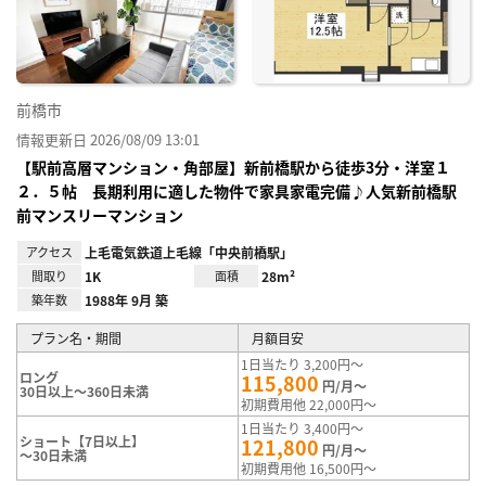
録
前橋市
情報更新日 2026/08/09 13:01
【駅前高層マンション・角部屋】新前橋駅から徒歩3分・洋室１
２．５帖 長期利用に適した物件で家具家電完備♪人気新前橋駅
前マンスリーマンション
アクセス
上毛電気鉄道上毛線「中央前橋駅」
間取り
1K
面積
28m²
築年数
1988年 9月 築
プラン名・期間
月額目安
1日当たり 3,200円～
ロング
115,800
円/月～
30日以上～360日未満
初期費用他 22,000円～
1日当たり 3,400円～
ショート【7日以上】
121,800
円/月～
～30日未満
初期費用他 16,500円～