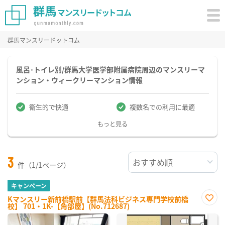
群馬マンスリードットコム
風呂･トイレ別/群馬大学医学部附属病院周辺のマンスリーマ
ンション・ウィークリーマンション情報
衛生的で快適
複数名での利用に最適
もっと見る
3
件（1/1ページ）
キャンペーン
Kマンスリー新前橋駅前【群馬法科ビジネス専門学校前橋
校】 701・1K-【角部屋】(No.712687)
お気
に入
り登