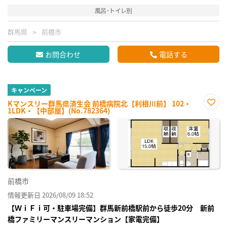
風呂･トイレ別
群馬県
前橋市
お問合わせ
電話する
キャンペーン
Kマンスリー群馬県済生会 前橋病院北【利根川前】 102・
1LDK・【中部屋】(No.782364)
お気
に入
り登
録
前橋市
情報更新日 2026/08/09 18:52
【ＷｉＦｉ可・駐車場完備】群馬新前橋駅前から徒歩20分 新前
橋ファミリーマンスリーマンション【家電完備】