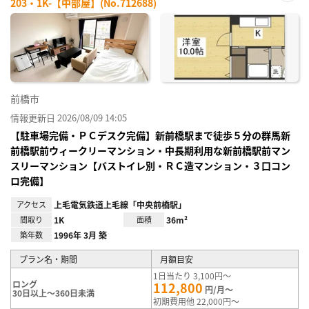
203・1K-【中部屋】(No.712688)
お気
に入
り登
録
前橋市
情報更新日 2026/08/09 14:05
【駐車場完備・ＰＣデスク完備】新前橋駅まで徒歩５分の群馬新
前橋駅前ウィークリーマンション・中長期利用な新前橋駅前マン
スリーマンション【バストイレ別・ＲＣ造マンション・３口コン
ロ完備】
アクセス
上毛電気鉄道上毛線「中央前橋駅」
間取り
1K
面積
36m²
築年数
1996年 3月 築
プラン名・期間
月額目安
1日当たり 3,100円～
ロング
112,800
円/月～
30日以上～360日未満
初期費用他 22,000円～