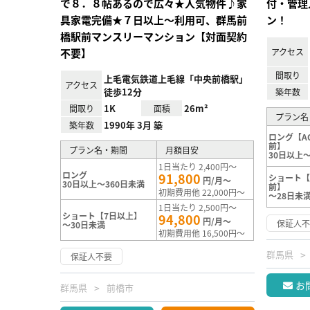
で８．８帖あるので広々★人気物件♪家
付・管理
具家電完備★７日以上～利用可、群馬前
ン！
橋駅前マンスリーマンション【対面契約
不要】
アクセス
間取り
上毛電気鉄道上毛線「中央前橋駅」
アクセス
徒歩12分
築年数
1K
26m²
間取り
面積
プラン名
1990年 3月 築
築年数
ロング【A
前】
プラン名・期間
月額目安
30日以上～
1日当たり 2,400円～
ロング
91,800
ショート【
円/月～
30日以上～360日未満
前】
初期費用他 22,000円～
～28日未
1日当たり 2,500円～
ショート【7日以上】
94,800
円/月～
保証人
～30日未満
初期費用他 16,500円～
群馬県
保証人不要
お
群馬県
前橋市