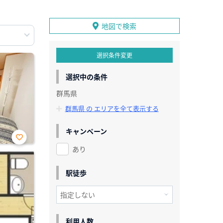
地図で検索
選択条件変更
選択中の条件
群馬県
群馬県 の エリアを全て表示する
キャンペーン
あり
お気
に入
り登
録
駅徒歩
利用人数