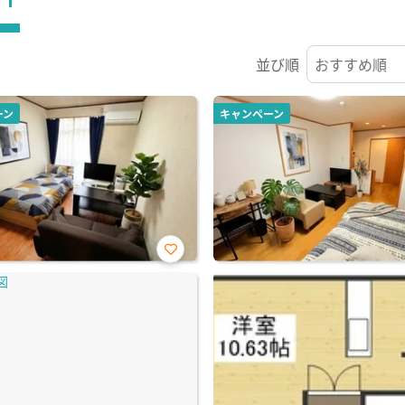
並び順
ーン
キャンペーン
お気
に入
り登
録