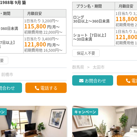
1988年 9月 築
プラン名・期間
月額目安
・期間
月額目安
1日当たり 3,
ロング
118,80
1日当たり 3,200円～
30日以上～360日未満
115,800
初期費用他 2
円/月～
360日未満
1日当たり 3,
初期費用他 22,000円～
ショート【7日以上】
121,80
1日当たり 3,400円～
～30日未満
7日以上】
121,800
初期費用他 1
円/月～
満
初期費用他 16,500円～
保証人不要
不要
群馬県
太田市
前橋市
お問合わせ
電
問合わせ
電話する
ーン
キャンペーン