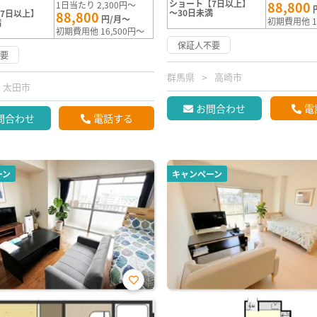
ショート【7日以上】
88,800
1日当たり 2,300円～
～30日未満
7日以上】
88,800
円/月～
初期費用他 1
満
初期費用他 16,500円～
保証人不要
不要
群馬県
高崎市
太田市
お問合わせ
電
問合わせ
電話する
ーン
キャンペーン
お気
に入
り登