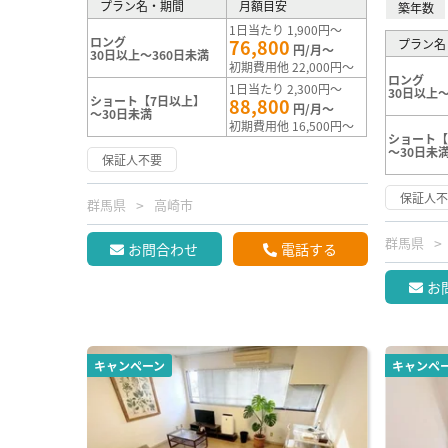
プラン名・期間
月額目安
築年数
1日当たり 1,900円～
ロング
76,800
プラン名
円/月～
30日以上～360日未満
初期費用他 22,000円～
ロング
1日当たり 2,300円～
30日以上～
ショート【7日以上】
88,800
円/月～
～30日未満
初期費用他 16,500円～
ショート【
～30日未
保証人不要
保証人
群馬県
高崎市
群馬県
お問合わせ
電話する
お
キャンペーン
キャンペ