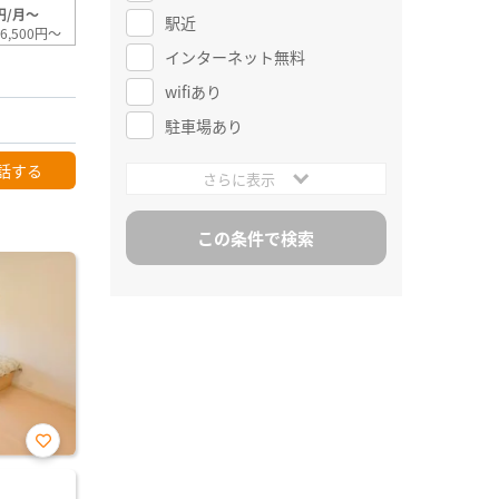
円/月～
駅近
6,500円～
インターネット無料
wifiあり
駐車場あり
話する
さらに表示
お気
に入
り登