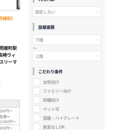
号線前】
)
部屋面積
問屋町駅
～
馬高崎ウィ
スリーマ
こだわり条件
女性向け
²
ファミリー向け
同棲向け
ペット可
200円～
円/月～
高級・ハイグレード
2,000円～
家具なしOK
300円～