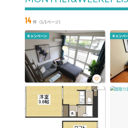
14
件（1/1ページ）
キャンペーン
キャンペ
お気
に入
り登
録