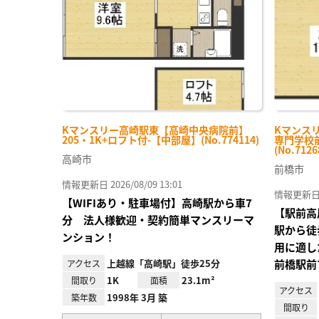
録
Kマンスリー高崎駅東【高崎中央病院前】
Kマンス
205・1K+ロフト付-【中部屋】(No.774114)
専門学校前
(No.7126
高崎市
前橋市
情報更新日 2026/08/09 13:01
情報更新日 20
【WIFIあり・駐車場付】高崎駅から車7
【駅前高
分 法人様歓迎・契約簡単マンスリーマ
駅から徒
ンション！
用に適し
上越線「高崎駅」徒歩25分
前橋駅前
アクセス
1K
23.1m²
間取り
面積
アクセス
1998年 3月 築
築年数
間取り