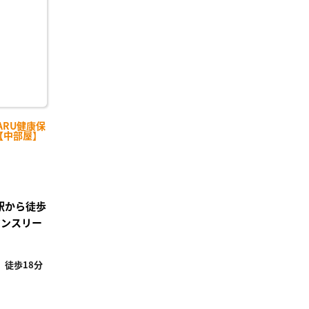
録
ARU健康保
-【中部屋】
田駅から徒歩
マンスリー
徒歩18分