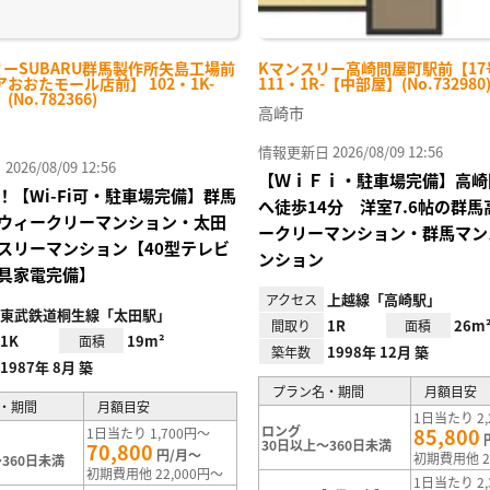
リーSUBARU群馬製作所矢島工場前
Kマンスリー高崎問屋町駅前【17
おおたモール店前】 102・1K-
111・1R-【中部屋】(No.732980
No.782366)
高崎市
情報更新日 2026/08/09 12:56
26/08/09 12:56
【ＷｉＦｉ・駐車場完備】高崎
！【Wi-Fi可・駐車場完備】群馬
へ徒歩14分 洋室7.6帖の群
ウィークリーマンション・太田
ークリーマンション・群馬マン
スリーマンション【40型テレビ
ンション
具家電完備】
上越線「高崎駅」
アクセス
東武鉄道桐生線「太田駅」
1R
26m
間取り
面積
1K
19m²
面積
1998年 12月 築
築年数
1987年 8月 築
プラン名・期間
月額目安
・期間
月額目安
1日当たり 2,
ロング
85,800
1日当たり 1,700円～
30日以上～360日未満
70,800
円/月～
初期費用他 2
360日未満
初期費用他 22,000円～
1日当たり 2,