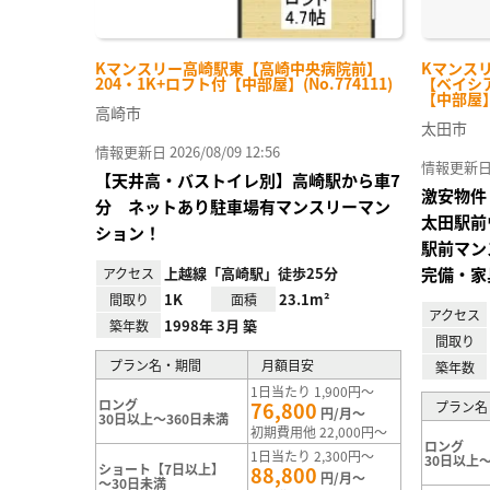
Kマンスリー高崎駅東【高崎中央病院前】
Kマンス
204・1K+ロフト付【中部屋】(No.774111)
【ベイシア
【中部屋】(
高崎市
太田市
情報更新日 2026/08/09 12:56
情報更新日 20
【天井高・バストイレ別】高崎駅から車7
激安物件
分 ネットあり駐車場有マンスリーマン
太田駅前
ション！
駅前マン
上越線「高崎駅」徒歩25分
完備・家
アクセス
1K
23.1m²
間取り
面積
アクセス
1998年 3月 築
築年数
間取り
プラン名・期間
月額目安
築年数
1日当たり 1,900円～
ロング
76,800
プラン名
円/月～
30日以上～360日未満
初期費用他 22,000円～
ロング
1日当たり 2,300円～
30日以上～
ショート【7日以上】
88,800
円/月～
～30日未満