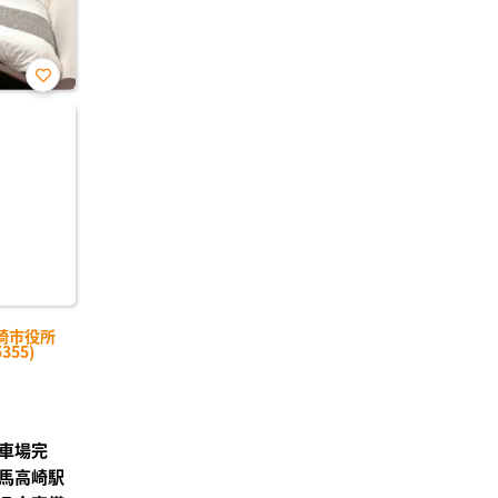
お気
に入
り登
録
崎市役所
355)
車場完
馬高崎駅