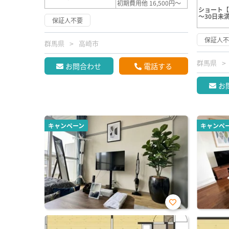
初期費用他 16,500円～
ショート【
～30日未
保証人不要
保証人
群馬県
高崎市
群馬県
お問合わせ
電話する
お
キャンペーン
キャンペ
お気
に入
り登