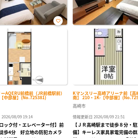
お気
に入
り登
録
ーAQERU前橋前（JR前橋駅前）
Kマンスリー高崎アリーナ前【高
-【中部屋】(No.725381)
南】 210・1K-【中部屋】(No.725
高崎市
26/08/09 19:14
情報更新日 2026/08/09 21:51
ロック付・エレベーター付】前
【ＪＲ高崎駅まで徒歩８分・駐
徒歩4分 好立地の防犯カメラ
備】キーレス家具家電完備の群