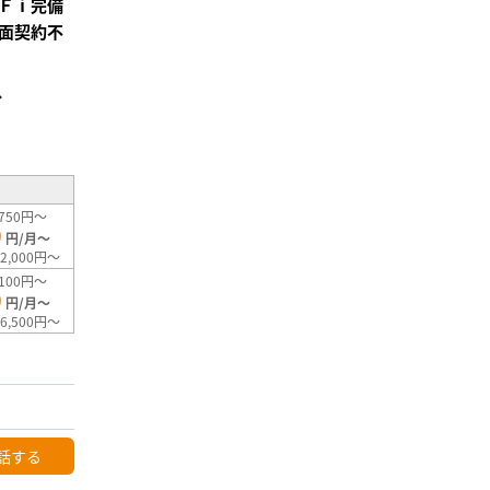
Ｆｉ完備
面契約不
分
²
750円～
0
円/月～
2,000円～
100円～
0
円/月～
6,500円～
話する