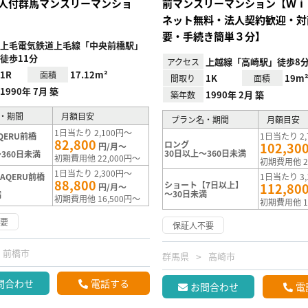
人付群馬マンスリーマンショ
前マンスリーマンション【Ｗｉ
ネット無料・法人契約歓迎・対
要・手続き簡単３分】
上毛電気鉄道上毛線「中央前橋駅」
徒歩11分
上越線「高崎駅」徒歩8
アクセス
1R
17.12m²
面積
1K
19m
間取り
面積
1990年 7月 築
1990年 2月 築
築年数
・期間
月額目安
プラン名・期間
月額目安
1日当たり 2,100円～
QERU前橋
1日当たり 2,
82,800
ロング
102,30
円/月～
30日以上～360日未満
360日未満
初期費用他 22,000円～
初期費用他 2
1日当たり 2,300円～
AQERU前橋
1日当たり 3,
88,800
ショート【7日以上】
112,80
円/月～
～30日未満
満
初期費用他 16,500円～
初期費用他 1
不要
保証人不要
前橋市
群馬県
高崎市
問合わせ
電話する
お問合わせ
電