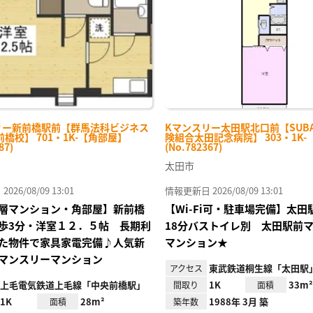
録
リー新前橋駅前【群馬法科ビジネス
Kマンスリー太田駅北口前【SUB
橋校】 701・1K-【角部屋】
険組合太田記念病院】 303・1K
87)
(No.782367)
太田市
26/08/09 13:01
情報更新日 2026/08/09 13:01
層マンション・角部屋】新前橋
【Wi-Fi可・駐車場完備】太
歩3分・洋室１２．５帖 長期利
18分バストイレ別 太田駅前
た物件で家具家電完備♪人気新
マンション★
マンスリーマンション
東武鉄道桐生線「太田駅」
アクセス
上毛電気鉄道上毛線「中央前橋駅」
1K
33m²
間取り
面積
1K
28m²
1988年 3月 築
面積
築年数