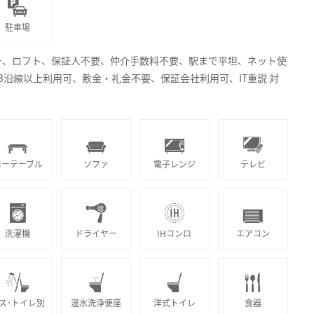
駐車場
ー、ロフト、保証人不要、仲介手数料不要、駅まで平坦、ネット使
沿線以上利用可、敷金・礼金不要、保証会社利用可、IT重説 対
ローテーブル
ソファ
電子レンジ
テレビ
洗濯機
ドライヤー
IHコンロ
エアコン
ス･トイレ別
温水洗浄便座
洋式トイレ
食器