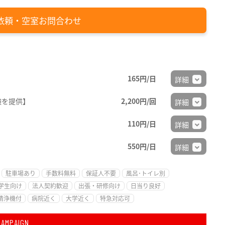
依頼・空室お問合わせ
165円/日
詳細
験を提供】
2,200円/回
詳細
110円/日
詳細
550円/日
詳細
駐車場あり
手数料無料
保証人不要
風呂･トイレ別
学生向け
法人契約歓迎
出張・研修向け
日当り良好
清浄機付
病院近く
大学近く
特急対応可
CAMPAIGN