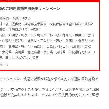
降のご利用初期費用激安キャンペーン
たお客様への還元特典♪
料・寝具提供代・契約事務手数料・火災保険料は全て無料！賃料と
道費・清掃費だけで入居OK！
城県・新潟県・神奈川県・埼玉県・栃木県・群馬県・福井県・富山
・山梨県・愛知県・岐阜県・三重県・大阪府・兵庫県・滋賀県・奈
媛県・高知県・香川県・徳島県・広島県・岡山県・山口県・鳥取
・大分県・宮崎県・鹿児島県・熊本県・長崎県・佐賀県内問わず、1
方、2回目以降のご利用の方
用不可
リーマンションは、快適で贅沢な滞在を求める方に最適な宿泊施設で
に近い、交通アクセスも便利でありながら、静かで落ち着いた環境
な施設が充実しております、ビジネスや観光目的の方にとって理想