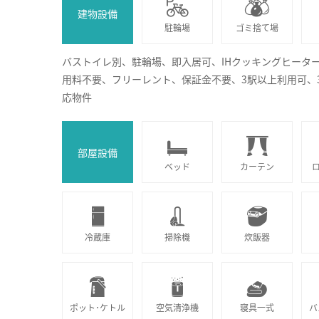
建物設備
駐輪場
ゴミ捨て場
バストイレ別、駐輪場、即入居可、IHクッキングヒータ
用料不要、フリーレント、保証金不要、3駅以上利用可、3
応物件
部屋設備
ベッド
カーテン
冷蔵庫
掃除機
炊飯器
ポット･ケトル
空気清浄機
寝具一式
バ