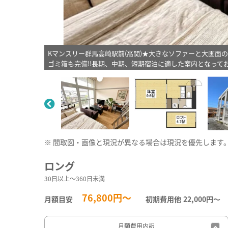
Kマンスリー群馬高崎駅前(高関)★大きなソファーと大画面
ゴミ箱も完備!!長期、中期、短期宿泊に適した室内となって
※ 間取図・画像と現況が異なる場合は現況を優先します
ロング
30日以上～360日未満
76,800円～
月額目安
初期費用他
22,000円〜
月額費用
内訳