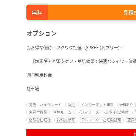
見積
オプション
☆お得な優待・ワクワク抽選（SPREE (スプリー) -
【塩素除去と頭皮ケア・美肌効果で快適なシャワー体
WiFi利用料金
駐車場
高級・ハイグレード
駅近
インターネット無料
wifiあり
家具付賃貸
禁煙ルーム
デザイナーズ
上階･眺望抜群
閑静な住宅地
賃料交渉可
テレワーク・在宅勤務可
空気