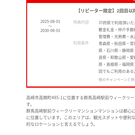
【リピーター限定】2回目以
2025-08-01
特典内容
37府県で利用頂い
～
敷金礼金・仲介手数
2030-08-01
管理費・光熱費・水
利用条件
青森県・秋田県・宮
県・石川県・静岡県
良県・和歌山県・愛
県・島根県・福岡県
回でもご利用のある
他のキャンペーンと併
高崎市高関町485-1に位置する群馬高崎駅前ウィーク
す。
群馬高崎駅前ウィークリーマンションマンションは都心
に位置しています。このエリアは、観光スポットや便利
的なロケーションと言えるでしょう。