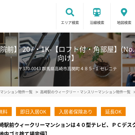
エリア検索
沿線検索
地図検索
】 207・1K-【ロフト付・角部屋】(No.
向け】
〒370-0043 群馬県高崎市高関町４８５−１ セレニテ
マンション物件一覧
高崎駅のウィークリー・マンスリーマンション物件一覧
無料
即日入居OK
入居者保険あり
延長OK
崎駅前ウィークリーマンションは４０型テレビ、ＰＣデス
地内ゴミ捨て場完備】