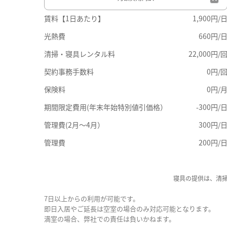
賃料【1日あたり】
1,900円/
光熱費
660円/
清掃・寝具レンタル料
22,000円/
契約事務手数料
0円/
保険料
0円/
期間限定費用(年末年始特別値引価格）
-300円/
管理費(2月～4月）
300円/
管理費
200円/
寝具の提供は、清
7日以上からの利用が可能です。
即日入居やご延長は空室の場合のみ対応可能となります。
満室の場合、弊社での責任は負いかねます。