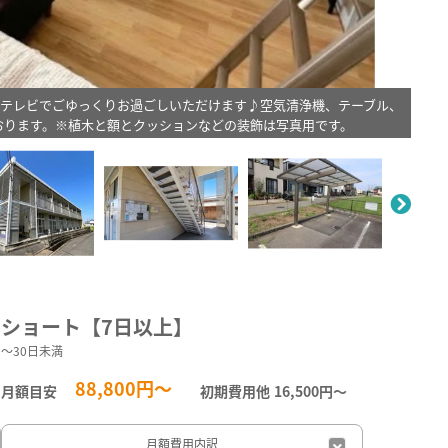
のテレビでごゆっくりお過ごしいただけます♪空気清浄機、テーブル、
おります。※植木と額とクッションなどの装飾は写真用です。
。
ショート【7日以上】
～30日未満
88,800円～
月額目安
初期費用他
16,500円〜
月額費用
内訳